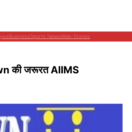
ysis
Business
Sports News
Web-Stories
own की जरूरत AIIMS