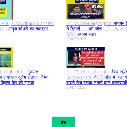
Anuj Chaudhary Transfer:
GT Vs SRH Highlights: सुभमन ग
त CO अनुज चौधरी का तबादला..
ने दिलाई GT को जीत.. IPL Playoff
SRH लगभग बाहर..
03/05/2025
 Highlights: गुजरात
GT VS RR Highlights: वैभव सूर्य
ो लगा एक दुर्लभ झटका.. वैभव
Suryavanshi) ने 35 बॉल में जड़ा 
िखी क्रिस गेल की झलक
सबसे तेज शतक लगाने वाले बल्लेबाजों
29/04/2025
देश