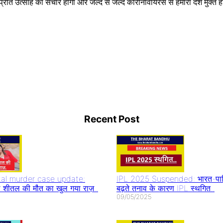
 के प्रति उत्साह का संचार होगा और जल्द से जल्द कोरोनावायरस से हमारा देश मुक्त 
Rani
Alia Bhatt in
IIFA 2023
Blo
hani
Ramayan: आलिया
Salman Khan
Sha
Recent Post
lease
भट्ट सीता की भूमिका
सहित बॉलीवुड के
करिय
का
में आएंगी नज़र
सितारों का लगा
बात 
जमावड़ा
al murder case update:
IPL 2025 Suspended: भारत-पाकि
 शीतल की मौत का खुल गया राज़..
बढ़ते तनाव के कारण IPL स्थगित..
09/05/2025