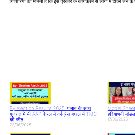
व्यापारियों का मानना है कि इस प्रकार के कार्यक्रम से लोगों में टीका लेने
Youtuber
National Film
Rocky aur 
Abdullah
Awards 2023
ki prem ka
Pathan Case: इस
आलिया भट्ट और
Teaser Re
तरह बनाते हैं वीडियो
अल्लू अर्जुन का दबदबा
Alia Bhatt 
तो सावधान
धमाल
By election Results 2025: पंजाब के साथ
Model Sheet
गुजरात में भी AAP केरल में काँग्रेस बंगाल में TMC
हरियाणवी मॉडल
की जीत
17/06/2025
23/06/2025