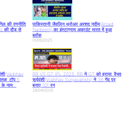
िल की रणनीति
पाकिस्तानी जैवलिन थ्रोअर अरशद नदीम(Arsad
s की दौड़ से
Nadeem) का इंस्टाग्राम अकाउंट भारत में हुआ
ब्लॉक
01/05/2025
वंशी(Vaibhav
RR VS GT IPL 2025: RR ने GT को हराया..वैभव
शतक..टॉप 5
सूर्यवंशी(Viabhav Suryavanshi) ने 38 गेंद पर
 के नाम..
बनाए 101 रन
28/04/2025