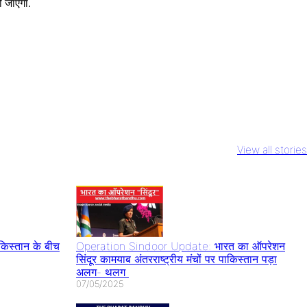
.
हो जाएगा
ody Daddy
Rs 2000 Note
IPL 2023 Virat
hid Kapoor
Circulation
Kohli का 6th
View all stories
र ख़त्म होने की
घबराएं नहीं जानिए
Century इस
पर बवाल
RBI ने क्या कहा
खिलाड़ी की बराबरी की
स्तान के बीच
Operation Sindoor Update: भारत का ऑपरेशन
सिंदूर कामयाब अंतरराष्ट्रीय मंचों पर पाकिस्तान पड़ा
अलग- थलग
07/05/2025