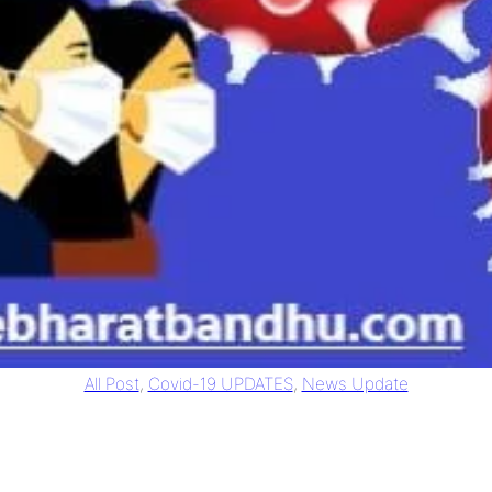
All Post
, 
Covid-19 UPDATES
, 
News Update