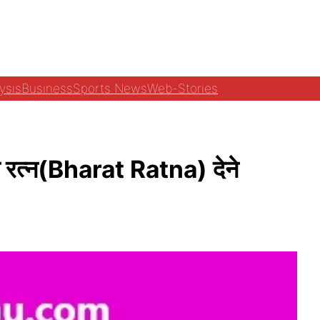
ysis
Business
Sports News
Web-Stories
त रत्न(Bharat Ratna) देने