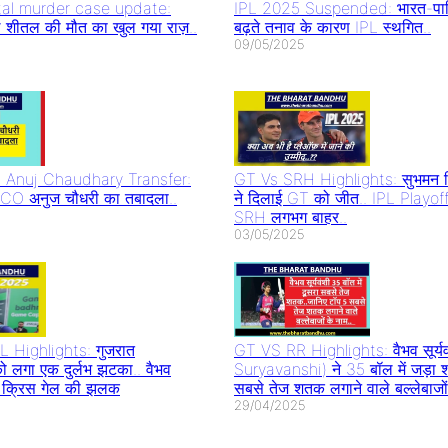
al murder case update:
IPL 2025 Suspended: भारत-पाकि
 शीतल की मौत का खुल गया राज़..
बढ़ते तनाव के कारण IPL स्थगित..
09/05/2025
Anuj Chaudhary Transfer:
GT Vs SRH Highlights: सुभमन ग
त CO अनुज चौधरी का तबादला..
ने दिलाई GT को जीत.. IPL Playoff
SRH लगभग बाहर..
03/05/2025
 Highlights: गुजरात
GT VS RR Highlights: वैभव सूर्य
ो लगा एक दुर्लभ झटका.. वैभव
Suryavanshi) ने 35 बॉल में जड़ा 
िखी क्रिस गेल की झलक
सबसे तेज शतक लगाने वाले बल्लेबाजों
29/04/2025