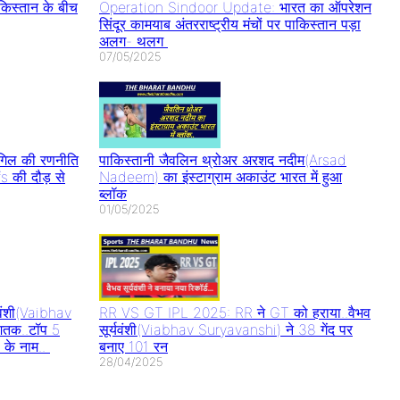
स्तान के बीच
Operation Sindoor Update: भारत का ऑपरेशन
सिंदूर कामयाब अंतरराष्ट्रीय मंचों पर पाकिस्तान पड़ा
अलग- थलग
07/05/2025
िल की रणनीति
पाकिस्तानी जैवलिन थ्रोअर अरशद नदीम(Arsad
s की दौड़ से
Nadeem) का इंस्टाग्राम अकाउंट भारत में हुआ
ब्लॉक
01/05/2025
वंशी(Vaibhav
RR VS GT IPL 2025: RR ने GT को हराया..वैभव
शतक..टॉप 5
सूर्यवंशी(Viabhav Suryavanshi) ने 38 गेंद पर
 के नाम..
बनाए 101 रन
28/04/2025