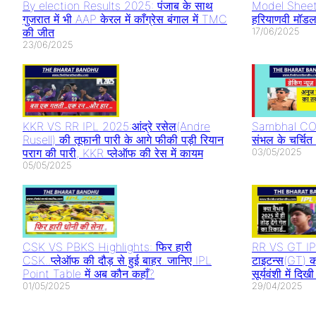
By election Results 2025: पंजाब के साथ
Model Sheet
गुजरात में भी AAP केरल में काँग्रेस बंगाल में TMC
हरियाणवी मॉडल
की जीत
17/06/2025
23/06/2025
KKR VS RR IPL 2025:आंद्रे रसेल(Andre
Sambhal CO 
Rusell) की तूफानी पारी के आगे फीकी पड़ी रियान
संभल के चर्चि
पराग की पारी, KKR प्लेऑफ की रेस में कायम
03/05/2025
05/05/2025
CSK VS PBKS Highlights: फिर हारी
RR VS GT IPL
CSK..प्लेऑफ की दौड़ से हुई बाहर..जानिए IPL
टाइटन्स(GT) क
Point Table में अब कौन कहाँ?
सूर्यवंशी में द
01/05/2025
29/04/2025