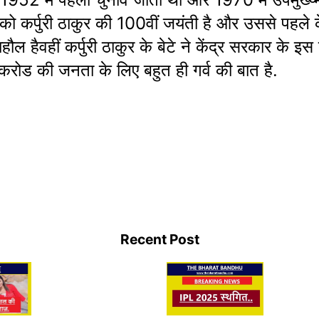
्पुरी ठाकुर की 100वीं जयंती है और उससे पहले केंन्द
ौल हैवहीं कर्पुरी ठाकुर के बेटे ने केंद्र सरकार के इ
करोड की जनता के लिए बहुत ही गर्व की बात है.
Rani
Alia Bhatt in
IIFA 2023
Blo
hani
Ramayan: आलिया
Salman Khan
Sha
Recent Post
lease
भट्ट सीता की भूमिका
सहित बॉलीवुड के
करिय
का
में आएंगी नज़र
सितारों का लगा
बात 
जमावड़ा