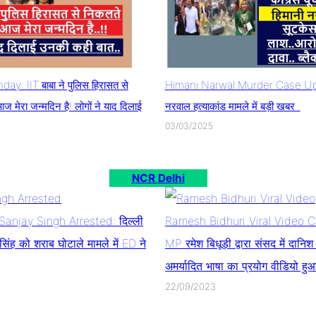
ay: IIT बाबा ने पुलिस हिरासत से
Himani Narwal Murder Case Upd
 मेरा जन्मदिन है! लोगों ने याद दिलाई
नरवाल हत्याकांड मामले में बड़ी खबर..
03/03/2025
NCR Delhi
anjay Singh Arrested: दिल्ली
Ramesh Bidhuri Viral Video 
िंह को शराब घोटाले मामले में ED ने
MP रमेश बिधूड़ी द्वारा संसद में दानि
अमर्यादित भाषा का प्रयोग वीडियो ह
22/09/2023