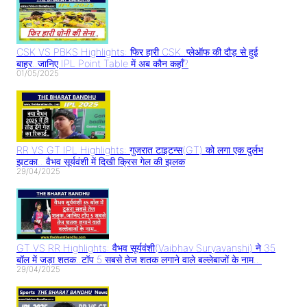
CSK VS PBKS Highlights: फिर हारी CSK..प्लेऑफ की दौड़ से हुई
बाहर..जानिए IPL Point Table में अब कौन कहाँ?
01/05/2025
RR VS GT IPL Highlights: गुजरात टाइटन्स(GT) को लगा एक दुर्लभ
झटका.. वैभव सूर्यवंशी में दिखी क्रिस गेल की झलक
29/04/2025
GT VS RR Highlights: वैभव सूर्यवंशी(Vaibhav Suryavanshi) ने 35
बॉल में जड़ा शतक..टॉप 5 सबसे तेज शतक लगाने वाले बल्लेबाजों के नाम..
29/04/2025