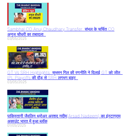
Sambhal CO Anuj Chaudhary Transfer: संभल के चर्चित CO
अनुज चौधरी का तबादला..
03/05/2025
GT Vs SRH Highlights: सुभमन गिल की रणनीति ने दिलाई GT को जीत..
IPL Playoffs की दौड़ से SRH लगभग बाहर..
03/05/2025
पाकिस्तानी जैवलिन थ्रोअर अरशद नदीम(Arsad Nadeem) का इंस्टाग्राम
अकाउंट भारत में हुआ ब्लॉक
01/05/2025