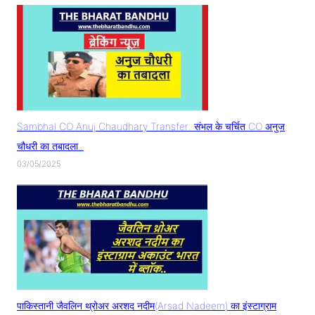
Sambhal CO Anuj Chaudhary Transfer: संभल के चर्चित CO अनुज
चौधरी का तबादला..
03/05/2025
पाकिस्तानी जैवलिन थ्रोअर अरशद नदीम(Arsad Nadeem) का इंस्टाग्राम