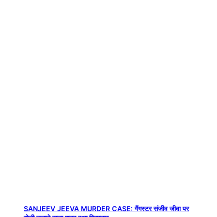
SANJEEV JEEVA MURDER CASE: गैंगस्टर संजीव जीवा पर