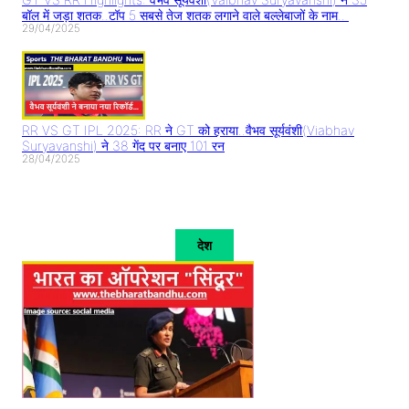
बॉल में जड़ा शतक..टॉप 5 सबसे तेज शतक लगाने वाले बल्लेबाजों के नाम..
29/04/2025
RR VS GT IPL 2025: RR ने GT को हराया..वैभव सूर्यवंशी(Viabhav
Suryavanshi) ने 38 गेंद पर बनाए 101 रन
28/04/2025
देश