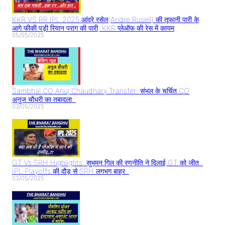
KKR VS RR IPL 2025:आंद्रे रसेल(Andre Rusell) की तूफानी पारी के
आगे फीकी पड़ी रियान पराग की पारी, KKR प्लेऑफ की रेस में कायम
05/05/2025
Sambhal CO Anuj Chaudhary Transfer: संभल के चर्चित CO
अनुज चौधरी का तबादला..
03/05/2025
GT Vs SRH Highlights: सुभमन गिल की रणनीति ने दिलाई GT को जीत..
IPL Playoffs की दौड़ से SRH लगभग बाहर..
03/05/2025