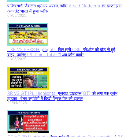
पाकिस्तानी जैवलिन थ्रोअर अरशद नदीम(Arsad Nadeem) का इंस्टाग्राम
अकाउंट भारत में हुआ ब्लॉक
01/05/2025
CSK VS PBKS Highlights: फिर हारी CSK..प्लेऑफ की दौड़ से हुई
बाहर..जानिए IPL Point Table में अब कौन कहाँ?
01/05/2025
RR VS GT IPL Highlights: गुजरात टाइटन्स(GT) को लगा एक दुर्लभ
झटका.. वैभव सूर्यवंशी में दिखी क्रिस गेल की झलक
29/04/2025
GT VS RR Highlights: वैभव सूर्यवंशी(Vaibhav Suryavanshi) ने 35