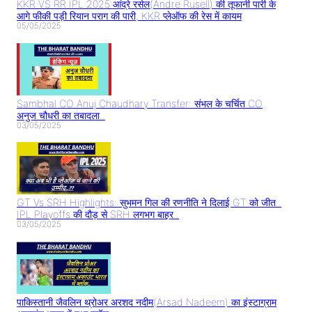
KKR VS RR IPL 2025:आंद्रे रसेल(Andre Rusell) की तूफानी पारी के
आगे फीकी पड़ी रियान पराग की पारी, KKR प्लेऑफ की रेस में कायम
05/05/2025
Sambhal CO Anuj Chaudhary Transfer: संभल के चर्चित CO
अनुज चौधरी का तबादला..
03/05/2025
GT Vs SRH Highlights: सुभमन गिल की रणनीति ने दिलाई GT को जीत..
IPL Playoffs की दौड़ से SRH लगभग बाहर..
03/05/2025
पाकिस्तानी जैवलिन थ्रोअर अरशद नदीम(Arsad Nadeem) का इंस्टाग्राम