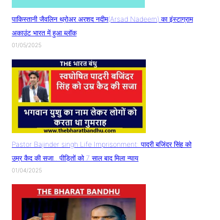
पाकिस्तानी जैवलिन थ्रोअर अरशद नदीम(Arsad Nadeem) का इंस्टाग्राम
अकाउंट भारत में हुआ ब्लॉक
01/05/2025
Pastor Bajinder singh Life Imprisonment: पादरी बजिंदर सिंह को
उम्र कैद की सजा.. पीड़ितों को 7 साल बाद मिला न्याय
01/04/2025