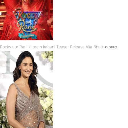
Rocky aur Rani ki prem kahani Teaser Release Alia Bhatt का धमाल