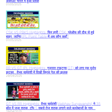
अकाउंट भारत में हुआ ब्लॉक
01/05/2025
CSK VS PBKS Highlights: फिर हारी CSK..प्लेऑफ की दौड़ से हुई
बाहर..जानिए IPL Point Table में अब कौन कहाँ?
01/05/2025
RR VS GT IPL Highlights: गुजरात टाइटन्स(GT) को लगा एक दुर्लभ
झटका.. वैभव सूर्यवंशी में दिखी क्रिस गेल की झलक
29/04/2025
GT VS RR Highlights: वैभव सूर्यवंशी(Vaibhav Suryavanshi) ने 35
बॉल में जड़ा शतक..टॉप 5 सबसे तेज शतक लगाने वाले बल्लेबाजों के नाम..
29/04/2025