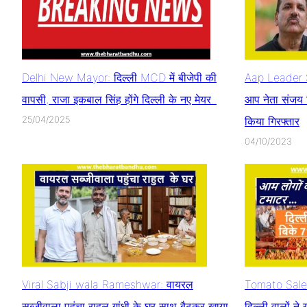
Delhi New Mayor: दिल्ली MCD में बीजेपी की
Aap Leader S
वापसी, राजा इकबाल सिंह होंगे दिल्ली के नए मेयर..
आप नेता संजय स
25/04/2025
किया गिरफ्तार
04/10/2023
Viral Sabji wala Rameshwar: वायरल
Tomato Sale i
सब्जीवाला पहुंचा राहुल गांधी के घर साथ बैठकर खाया
दिल्ली वालों न