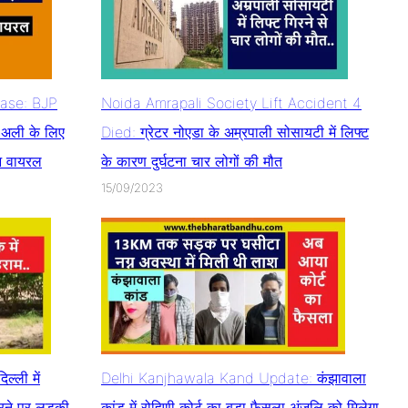
Case: BJP
Noida Amrapali Society Lift Accident 4
श अली के लिए
Died: ग्रेटर नोएडा के अम्रपाली सोसायटी में लिफ्ट
ुआ वायरल
के कारण दुर्घटना चार लोगों की मौत
15/09/2023
्ली में
Delhi Kanjhawala Kand Update: कंझावाला
रने पर लड़की
कांड में रोहिणी कोर्ट का बड़ा फैसला अंजलि को मिलेगा