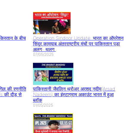
र ख़त्म होने की
घबराएं नहीं जानिए
Century इस
पर बवाल
RBI ने क्या कहा
खिलाड़ी की बराबरी की
स्तान के बीच
Operation Sindoor Update: भारत का ऑपरेशन
सिंदूर कामयाब अंतरराष्ट्रीय मंचों पर पाकिस्तान पड़ा
अलग- थलग
07/05/2025
िल की रणनीति
पाकिस्तानी जैवलिन थ्रोअर अरशद नदीम(Arsad
s की दौड़ से
Nadeem) का इंस्टाग्राम अकाउंट भारत में हुआ
ब्लॉक
01/05/2025