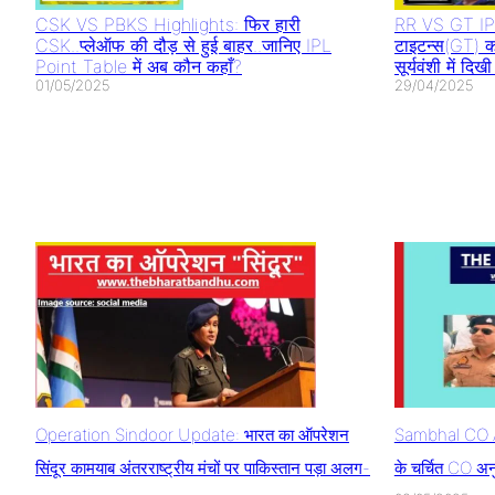
CSK VS PBKS Highlights: फिर हारी
RR VS GT IPL
CSK..प्लेऑफ की दौड़ से हुई बाहर..जानिए IPL
टाइटन्स(GT) क
Point Table में अब कौन कहाँ?
सूर्यवंशी में द
01/05/2025
29/04/2025
Operation Sindoor Update: भारत का ऑपरेशन
Sambhal CO A
सिंदूर कामयाब अंतरराष्ट्रीय मंचों पर पाकिस्तान पड़ा अलग-
के चर्चित CO अन