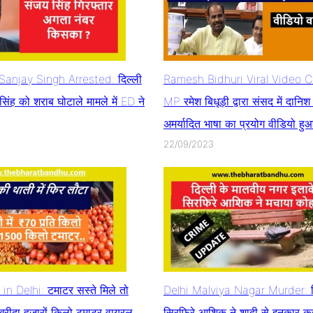
anjay Singh Arrested: दिल्ली
Ramesh Bidhuri Viral Video 
िंह को शराब घोटाले मामले में ED ने
MP रमेश बिधूड़ी द्वारा संसद में दानि
अमर्यादित भाषा का प्रयोग वीडियो ह
22/09/2023
n Delhi: टमाटर सस्ते मिले तो
Delhi Malviya Nagar Murder: दिल
े खरीदा हजारों किलो टमाटर वायरल
सिरफिरे आशिक ने शादी से इनकार क