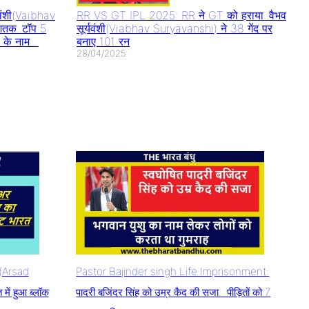
वंशी(Vaibhav
RR VS GT IPL 2025: RR ने GT को हराया..वैभव
शतक..टॉप 5
सूर्यवंशी(Viabhav Suryavanshi) ने 38 गेंद पर
 के नाम..
बनाए 101 रन
28/04/2025
म(Arsad
Pastor Bajinder singh Life Imprisonment:
ें हुआ ब्लॉक
पादरी बजिंदर सिंह को उम्र कैद की सजा.. पीड़ितों को 7