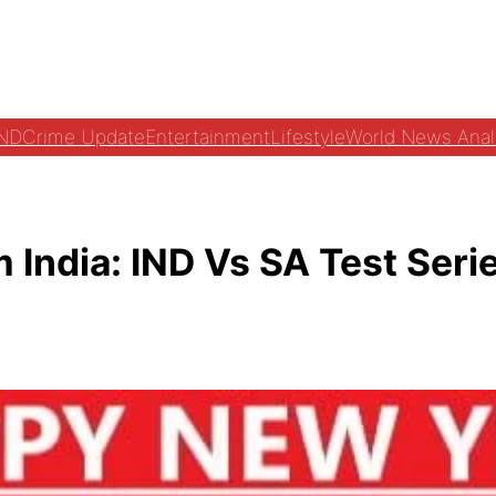
ND
Crime Update
Entertainment
Lifestyle
World News Anal
dia: IND Vs SA Test Series मे