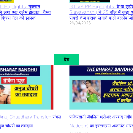
 Highlights: गुजरात
GT VS RR Highlights: वैभव सूर्य
ो लगा एक दुर्लभ झटका.. वैभव
Suryavanshi) ने 35 बॉल में जड़ा 
िखी क्रिस गेल की झलक
सबसे तेज शतक लगाने वाले बल्लेबाजों
29/04/2025
देश
nuj Chaudhary Transfer: संभल
पाकिस्तानी जैवलिन थ्रोअर अरशद नदी
ुज चौधरी का तबादला..
Nadeem) का इंस्टाग्राम अकाउंट भारत म