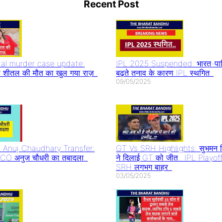
Recent Post
lease
भट्ट सीता की भूमिका
सहित बॉलीवुड के
करिय
का
में आएंगी नज़र
सितारों का लगा
बात 
जमावड़ा
al murder case update:
IPL 2025 Suspended: भारत-पाकि
 शीतल की मौत का खुल गया राज़..
बढ़ते तनाव के कारण IPL स्थगित..
09/05/2025
Anuj Chaudhary Transfer:
GT Vs SRH Highlights: सुभमन ग
त CO अनुज चौधरी का तबादला..
ने दिलाई GT को जीत.. IPL Playoff
SRH लगभग बाहर..
03/05/2025