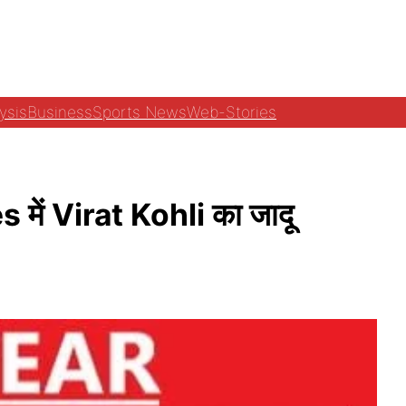
ysis
Business
Sports News
Web-Stories
ं Virat Kohli का जादू