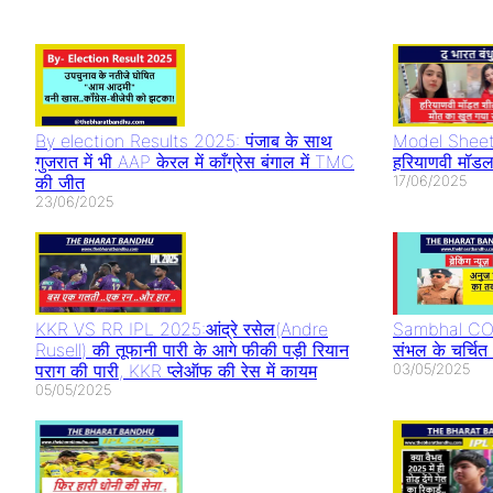
Pathan Case: इस
आलिया भट्ट और
Teaser Re
तरह बनाते हैं वीडियो
अल्लू अर्जुन का दबदबा
Alia Bhatt 
तो सावधान
धमाल
By election Results 2025: पंजाब के साथ
Model Sheet
गुजरात में भी AAP केरल में काँग्रेस बंगाल में TMC
हरियाणवी मॉडल
की जीत
17/06/2025
23/06/2025
KKR VS RR IPL 2025:आंद्रे रसेल(Andre
Sambhal CO 
Rusell) की तूफानी पारी के आगे फीकी पड़ी रियान
संभल के चर्चि
पराग की पारी, KKR प्लेऑफ की रेस में कायम
03/05/2025
05/05/2025