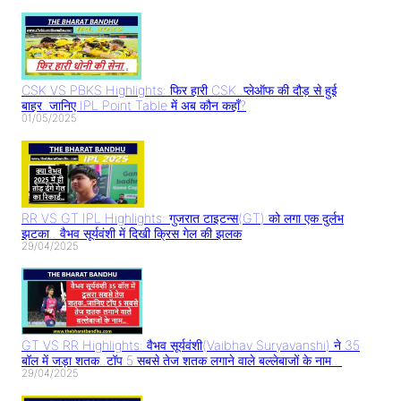
CSK VS PBKS Highlights: फिर हारी CSK..प्लेऑफ की दौड़ से हुई
बाहर..जानिए IPL Point Table में अब कौन कहाँ?
01/05/2025
RR VS GT IPL Highlights: गुजरात टाइटन्स(GT) को लगा एक दुर्लभ
झटका.. वैभव सूर्यवंशी में दिखी क्रिस गेल की झलक
29/04/2025
GT VS RR Highlights: वैभव सूर्यवंशी(Vaibhav Suryavanshi) ने 35
बॉल में जड़ा शतक..टॉप 5 सबसे तेज शतक लगाने वाले बल्लेबाजों के नाम..
29/04/2025