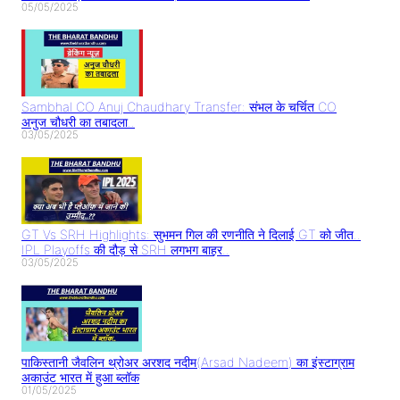
05/05/2025
Sambhal CO Anuj Chaudhary Transfer: संभल के चर्चित CO
अनुज चौधरी का तबादला..
03/05/2025
GT Vs SRH Highlights: सुभमन गिल की रणनीति ने दिलाई GT को जीत..
IPL Playoffs की दौड़ से SRH लगभग बाहर..
03/05/2025
पाकिस्तानी जैवलिन थ्रोअर अरशद नदीम(Arsad Nadeem) का इंस्टाग्राम
अकाउंट भारत में हुआ ब्लॉक
01/05/2025