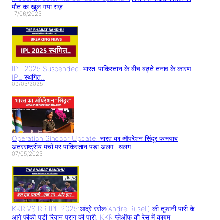
मौत का खुल गया राज़..
17/06/2025
IPL 2025 Suspended: भारत-पाकिस्तान के बीच बढ़ते तनाव के कारण
IPL स्थगित..
09/05/2025
Operation Sindoor Update: भारत का ऑपरेशन सिंदूर कामयाब
अंतरराष्ट्रीय मंचों पर पाकिस्तान पड़ा अलग- थलग
07/05/2025
KKR VS RR IPL 2025:आंद्रे रसेल(Andre Rusell) की तूफानी पारी के
आगे फीकी पड़ी रियान पराग की पारी, KKR प्लेऑफ की रेस में कायम