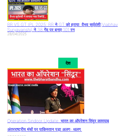
RR VS GT IPL 2025: RR ने GT को हराया..वैभव सूर्यवंशी(Viabhav
Suryavanshi) ने 38 गेंद पर बनाए 101 रन
28/04/2025
देश
Operation Sindoor Update: भारत का ऑपरेशन सिंदूर कामयाब
अंतरराष्ट्रीय मंचों पर पाकिस्तान पड़ा अलग- थलग