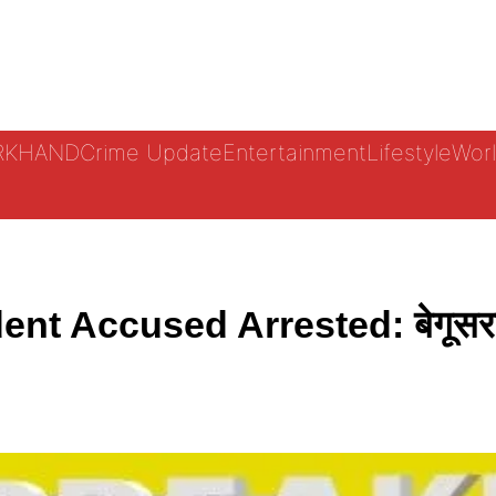
ARKHAND
Crime Update
Entertainment
Lifestyle
Worl
nt Accused Arrested: बेगूसराय 