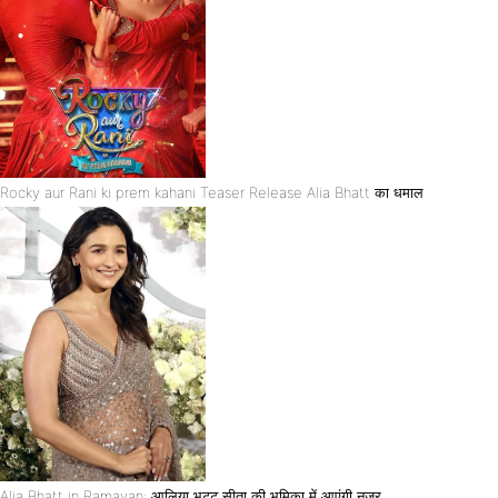
Rocky aur Rani ki prem kahani Teaser Release Alia Bhatt का धमाल
Alia Bhatt in Ramayan: आलिया भट्ट सीता की भूमिका में आएंगी नज़र