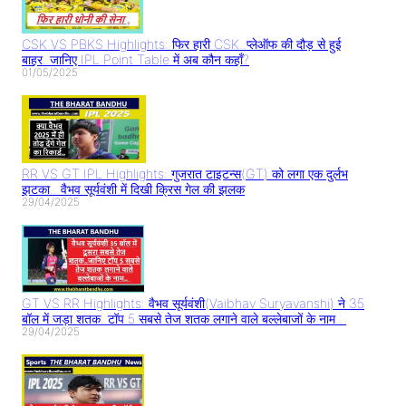
CSK VS PBKS Highlights: फिर हारी CSK..प्लेऑफ की दौड़ से हुई
बाहर..जानिए IPL Point Table में अब कौन कहाँ?
01/05/2025
RR VS GT IPL Highlights: गुजरात टाइटन्स(GT) को लगा एक दुर्लभ
झटका.. वैभव सूर्यवंशी में दिखी क्रिस गेल की झलक
29/04/2025
GT VS RR Highlights: वैभव सूर्यवंशी(Vaibhav Suryavanshi) ने 35
बॉल में जड़ा शतक..टॉप 5 सबसे तेज शतक लगाने वाले बल्लेबाजों के नाम..
29/04/2025