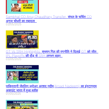
Sambhal CO Anuj Chaudhary Transfer: संभल के चर्चित CO
अनुज चौधरी का तबादला..
03/05/2025
GT Vs SRH Highlights: सुभमन गिल की रणनीति ने दिलाई GT को जीत..
IPL Playoffs की दौड़ से SRH लगभग बाहर..
03/05/2025
पाकिस्तानी जैवलिन थ्रोअर अरशद नदीम(Arsad Nadeem) का इंस्टाग्राम
अकाउंट भारत में हुआ ब्लॉक
01/05/2025