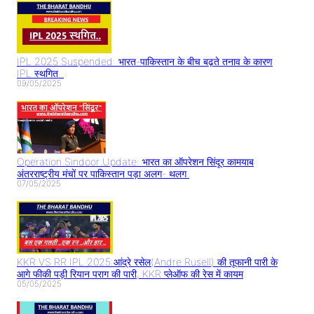
IPL 2025 Suspended: भारत-पाकिस्तान के बीच बढ़ते तनाव के कारण
IPL स्थगित..
09/05/2025
Operation Sindoor Update: भारत का ऑपरेशन सिंदूर कामयाब
अंतरराष्ट्रीय मंचों पर पाकिस्तान पड़ा अलग- थलग
07/05/2025
KKR VS RR IPL 2025:आंद्रे रसेल(Andre Rusell) की तूफानी पारी के
आगे फीकी पड़ी रियान पराग की पारी, KKR प्लेऑफ की रेस में कायम
05/05/2025