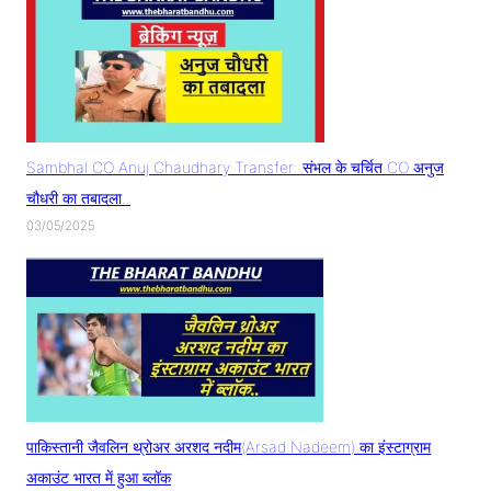
Sambhal CO Anuj Chaudhary Transfer: संभल के चर्चित CO अनुज
चौधरी का तबादला..
03/05/2025
पाकिस्तानी जैवलिन थ्रोअर अरशद नदीम(Arsad Nadeem) का इंस्टाग्राम
अकाउंट भारत में हुआ ब्लॉक