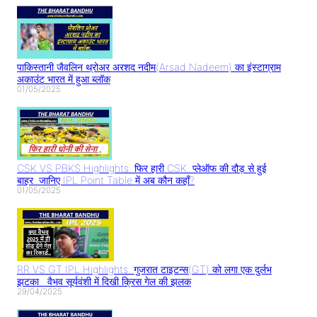
पाकिस्तानी जैवलिन थ्रोअर अरशद नदीम(Arsad Nadeem) का इंस्टाग्राम
अकाउंट भारत में हुआ ब्लॉक
01/05/2025
CSK VS PBKS Highlights: फिर हारी CSK..प्लेऑफ की दौड़ से हुई
बाहर..जानिए IPL Point Table में अब कौन कहाँ?
01/05/2025
RR VS GT IPL Highlights: गुजरात टाइटन्स(GT) को लगा एक दुर्लभ
झटका.. वैभव सूर्यवंशी में दिखी क्रिस गेल की झलक
29/04/2025