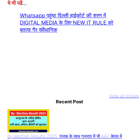
ये भी पढें
…
Whatsapp पहुंचा दिल्ली हाईकोर्ट की शरण में
DIGITAL MEDIA के लिए NEW IT RULE को
बताया गैर संवैधानिक
Youtuber
National Film
Rocky aur Ra
Abdullah
Awards 2023
ki prem kahan
View all stories
Pathan Case: इस
आलिया भट्ट और
Recent Post
Teaser Relea
तरह बनाते हैं वीडियो
अल्लू अर्जुन का दबदबा
Alia Bhatt का
तो सावधान
धमाल
By election Results 2025: पंजाब के साथ गुजरात में भी AAP केरल में