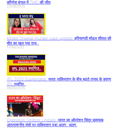
काँग्रेस बंगाल में TMC की जीत
23/06/2025
Model Sheetal murder case update: हरियाणवी मॉडल शीतल की
मौत का खुल गया राज़..
17/06/2025
IPL 2025 Suspended: भारत-पाकिस्तान के बीच बढ़ते तनाव के कारण
IPL स्थगित..
09/05/2025
Operation Sindoor Update: भारत का ऑपरेशन सिंदूर कामयाब
अंतरराष्ट्रीय मंचों पर पाकिस्तान पड़ा अलग- थलग