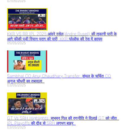
07/05/2025
KKR VS RR IPL 2025:आंद्रे रसेल(Andre Rusell) की तूफानी पारी के
आगे फीकी पड़ी रियान पराग की पारी, KKR प्लेऑफ की रेस में कायम
05/05/2025
Sambhal CO Anuj Chaudhary Transfer: संभल के चर्चित CO
अनुज चौधरी का तबादला..
03/05/2025
GT Vs SRH Highlights: सुभमन गिल की रणनीति ने दिलाई GT को जीत..
IPL Playoffs की दौड़ से SRH लगभग बाहर..
03/05/2025