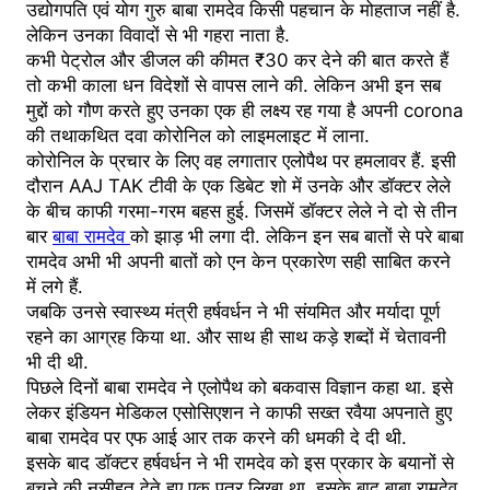
उद्योगपति एवं योग गुरु बाबा रामदेव किसी पहचान के मोहताज नहीं है.
लेकिन उनका विवादों से भी गहरा नाता है.
कभी पेट्रोल और डीजल की कीमत ₹30 कर देने की बात करते हैं
तो कभी काला धन विदेशों से वापस लाने की. लेकिन अभी इन सब
मुद्दों को गौण करते हुए उनका एक ही लक्ष्य रह गया है अपनी corona
की तथाकथित दवा कोरोनिल को लाइमलाइट में लाना.
कोरोनिल के प्रचार के लिए वह लगातार एलोपैथ पर हमलावर हैं. इसी
दौरान AAJ TAK टीवी के एक डिबेट शो में उनके और डॉक्टर लेले
के बीच काफी गरमा-गरम बहस हुई. जिसमें डॉक्टर लेले ने दो से तीन
बार
बाबा रामदेव
को झाड़ भी लगा दी. लेकिन इन सब बातों से परे बाबा
रामदेव अभी भी अपनी बातों को एन केन प्रकारेण सही साबित करने
में लगे हैं.
जबकि उनसे स्वास्थ्य मंत्री हर्षवर्धन ने भी संयमित और मर्यादा पूर्ण
रहने का आग्रह किया था. और साथ ही साथ कड़े शब्दों में चेतावनी
भी दी थी.
पिछले दिनों बाबा रामदेव ने एलोपैथ को बकवास विज्ञान कहा था. इसे
लेकर इंडियन मेडिकल एसोसिएशन ने काफी सख्त रवैया अपनाते हुए
बाबा रामदेव पर एफ आई आर तक करने की धमकी दे दी थी.
इसके बाद डॉक्टर हर्षवर्धन ने भी रामदेव को इस प्रकार के बयानों से
बचने की नसीहत देते हुए एक पत्र लिखा था. इसके बाद बाबा रामदेव