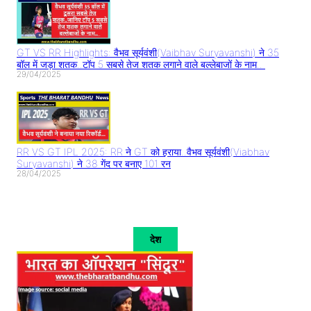
GT VS RR Highlights: वैभव सूर्यवंशी(Vaibhav Suryavanshi) ने 35
बॉल में जड़ा शतक..टॉप 5 सबसे तेज शतक लगाने वाले बल्लेबाजों के नाम..
29/04/2025
RR VS GT IPL 2025: RR ने GT को हराया..वैभव सूर्यवंशी(Viabhav
Suryavanshi) ने 38 गेंद पर बनाए 101 रन
28/04/2025
देश