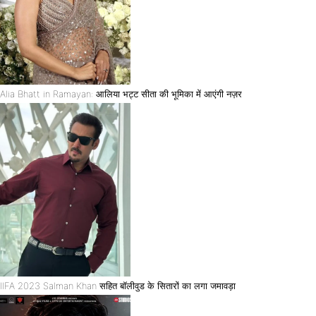
Alia Bhatt in Ramayan: आलिया भट्ट सीता की भूमिका में आएंगी नज़र
IIFA 2023 Salman Khan सहित बॉलीवुड के सितारों का लगा जमावड़ा