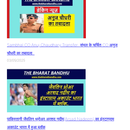
Sambhal CO Anuj Chaudhary Transfer: संभल के चर्चित CO अनुज
चौधरी का तबादला..
03/05/2025
पाकिस्तानी जैवलिन थ्रोअर अरशद नदीम(Arsad Nadeem) का इंस्टाग्राम
अकाउंट भारत में हुआ ब्लॉक