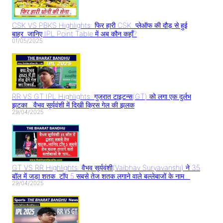
CSK VS PBKS Highlights: फिर हारी CSK..प्लेऑफ की दौड़ से हुई
बाहर..जानिए IPL Point Table में अब कौन कहाँ?
01/05/2025
RR VS GT IPL Highlights: गुजरात टाइटन्स(GT) को लगा एक दुर्लभ
झटका.. वैभव सूर्यवंशी में दिखी क्रिस गेल की झलक
29/04/2025
GT VS RR Highlights: वैभव सूर्यवंशी(Vaibhav Suryavanshi) ने 35
बॉल में जड़ा शतक..टॉप 5 सबसे तेज शतक लगाने वाले बल्लेबाजों के नाम..
29/04/2025