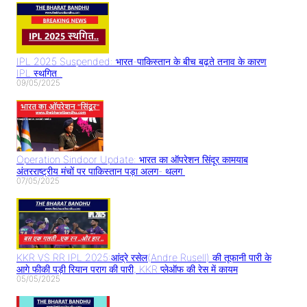
IPL 2025 Suspended: भारत-पाकिस्तान के बीच बढ़ते तनाव के कारण
IPL स्थगित..
09/05/2025
Operation Sindoor Update: भारत का ऑपरेशन सिंदूर कामयाब
अंतरराष्ट्रीय मंचों पर पाकिस्तान पड़ा अलग- थलग
07/05/2025
KKR VS RR IPL 2025:आंद्रे रसेल(Andre Rusell) की तूफानी पारी के
आगे फीकी पड़ी रियान पराग की पारी, KKR प्लेऑफ की रेस में कायम
05/05/2025