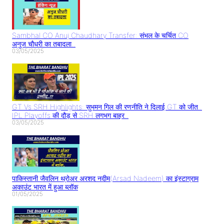
Sambhal CO Anuj Chaudhary Transfer: संभल के चर्चित CO
अनुज चौधरी का तबादला..
03/05/2025
GT Vs SRH Highlights: सुभमन गिल की रणनीति ने दिलाई GT को जीत..
IPL Playoffs की दौड़ से SRH लगभग बाहर..
03/05/2025
पाकिस्तानी जैवलिन थ्रोअर अरशद नदीम(Arsad Nadeem) का इंस्टाग्राम
अकाउंट भारत में हुआ ब्लॉक
01/05/2025