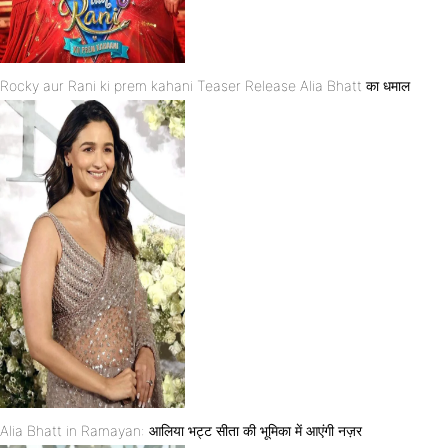
Rocky aur Rani ki prem kahani Teaser Release Alia Bhatt का धमाल
Alia Bhatt in Ramayan: आलिया भट्ट सीता की भूमिका में आएंगी नज़र