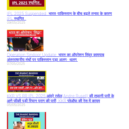
IPL 2025 Suspended: भारत-पाकिस्तान के बीच बढ़ते तनाव के कारण
IPL स्थगित..
09/05/2025
Operation Sindoor Update: भारत का ऑपरेशन सिंदूर कामयाब
अंतरराष्ट्रीय मंचों पर पाकिस्तान पड़ा अलग- थलग
07/05/2025
KKR VS RR IPL 2025:आंद्रे रसेल(Andre Rusell) की तूफानी पारी के
आगे फीकी पड़ी रियान पराग की पारी, KKR प्लेऑफ की रेस में कायम
05/05/2025