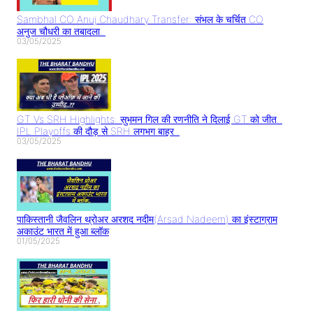
Sambhal CO Anuj Chaudhary Transfer: संभल के चर्चित CO
अनुज चौधरी का तबादला..
03/05/2025
GT Vs SRH Highlights: सुभमन गिल की रणनीति ने दिलाई GT को जीत..
IPL Playoffs की दौड़ से SRH लगभग बाहर..
03/05/2025
पाकिस्तानी जैवलिन थ्रोअर अरशद नदीम(Arsad Nadeem) का इंस्टाग्राम
अकाउंट भारत में हुआ ब्लॉक
01/05/2025