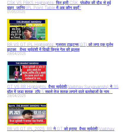
CSK VS PBKS Highlights: फिर हारी CSK..प्लेऑफ की दौड़ से हुई
बाहर..जानिए IPL Point Table में अब कौन कहाँ?
01/05/2025
RR VS GT IPL Highlights: गुजरात टाइटन्स(GT) को लगा एक दुर्लभ
झटका.. वैभव सूर्यवंशी में दिखी क्रिस गेल की झलक
29/04/2025
GT VS RR Highlights: वैभव सूर्यवंशी(Vaibhav Suryavanshi) ने 35
बॉल में जड़ा शतक..टॉप 5 सबसे तेज शतक लगाने वाले बल्लेबाजों के नाम..
29/04/2025
RR VS GT IPL 2025: RR ने GT को हराया..वैभव सूर्यवंशी(Viabhav