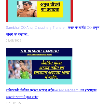
Sambhal CO Anuj Chaudhary Transfer: संभल के चर्चित CO अनुज
चौधरी का तबादला..
03/05/2025
पाकिस्तानी जैवलिन थ्रोअर अरशद नदीम(Arsad Nadeem) का इंस्टाग्राम
अकाउंट भारत में हुआ ब्लॉक
01/05/2025