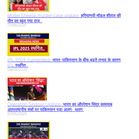
Model Sheetal murder case update: हरियाणवी मॉडल शीतल की
मौत का खुल गया राज़..
17/06/2025
IPL 2025 Suspended: भारत-पाकिस्तान के बीच बढ़ते तनाव के कारण
IPL स्थगित..
09/05/2025
Operation Sindoor Update: भारत का ऑपरेशन सिंदूर कामयाब
अंतरराष्ट्रीय मंचों पर पाकिस्तान पड़ा अलग- थलग
07/05/2025