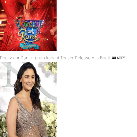
Rocky aur Rani ki prem kahani Teaser Release Alia Bhatt का धमाल