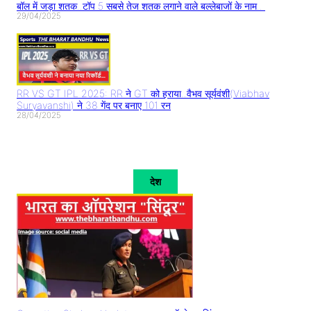
बॉल में जड़ा शतक..टॉप 5 सबसे तेज शतक लगाने वाले बल्लेबाजों के नाम..
29/04/2025
RR VS GT IPL 2025: RR ने GT को हराया..वैभव सूर्यवंशी(Viabhav
Suryavanshi) ने 38 गेंद पर बनाए 101 रन
28/04/2025
देश