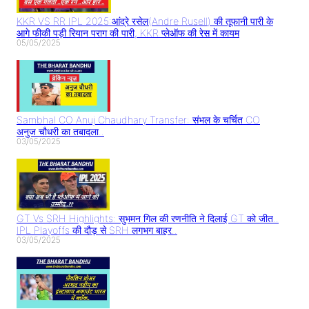
KKR VS RR IPL 2025:आंद्रे रसेल(Andre Rusell) की तूफानी पारी के
आगे फीकी पड़ी रियान पराग की पारी, KKR प्लेऑफ की रेस में कायम
05/05/2025
Sambhal CO Anuj Chaudhary Transfer: संभल के चर्चित CO
अनुज चौधरी का तबादला..
03/05/2025
GT Vs SRH Highlights: सुभमन गिल की रणनीति ने दिलाई GT को जीत..
IPL Playoffs की दौड़ से SRH लगभग बाहर..
03/05/2025