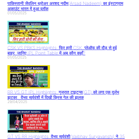
पाकिस्तानी जैवलिन थ्रोअर अरशद नदीम(Arsad Nadeem) का इंस्टाग्राम
अकाउंट भारत में हुआ ब्लॉक
01/05/2025
CSK VS PBKS Highlights: फिर हारी CSK..प्लेऑफ की दौड़ से हुई
बाहर..जानिए IPL Point Table में अब कौन कहाँ?
01/05/2025
RR VS GT IPL Highlights: गुजरात टाइटन्स(GT) को लगा एक दुर्लभ
झटका.. वैभव सूर्यवंशी में दिखी क्रिस गेल की झलक
29/04/2025
GT VS RR Highlights: वैभव सूर्यवंशी(Vaibhav Suryavanshi) ने 35