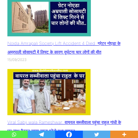
Noida Amrapali Society Lift Accident 4 Died: ग्रेटर नोएडा के
अम्रपाली सोसायटी में लिफ्ट के कारण दुर्घटना चार लोगों की मौत
15/09/2023
Viral Sabji wala Rameshwar: वायरल सब्जीवाला पहुंचा राहुल गांधी के
घर साथ बैठकर खाया खाना फोटो हुआ वायरल