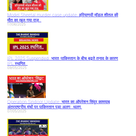
Model Sheetal murder case update: हरियाणवी मॉडल शीतल की
मौत का खुल गया राज़..
17/06/2025
IPL 2025 Suspended: भारत-पाकिस्तान के बीच बढ़ते तनाव के कारण
IPL स्थगित..
09/05/2025
Operation Sindoor Update: भारत का ऑपरेशन सिंदूर कामयाब
अंतरराष्ट्रीय मंचों पर पाकिस्तान पड़ा अलग- थलग
07/05/2025