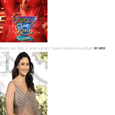
Rocky aur Rani ki prem kahani Teaser Release Alia Bhatt का धमाल