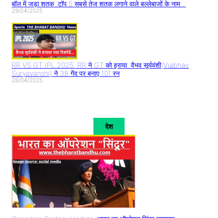
बॉल में जड़ा शतक..टॉप 5 सबसे तेज शतक लगाने वाले बल्लेबाजों के नाम..
29/04/2025
RR VS GT IPL 2025: RR ने GT को हराया..वैभव सूर्यवंशी(Viabhav
Suryavanshi) ने 38 गेंद पर बनाए 101 रन
28/04/2025
देश