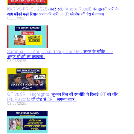
KKR VS RR IPL 2025:आंद्रे रसेल(Andre Rusell) की तूफानी पारी के
आगे फीकी पड़ी रियान पराग की पारी, KKR प्लेऑफ की रेस में कायम
05/05/2025
Sambhal CO Anuj Chaudhary Transfer: संभल के चर्चित CO
अनुज चौधरी का तबादला..
03/05/2025
GT Vs SRH Highlights: सुभमन गिल की रणनीति ने दिलाई GT को जीत..
IPL Playoffs की दौड़ से SRH लगभग बाहर..
03/05/2025