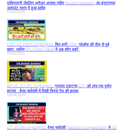
पाकिस्तानी जैवलिन थ्रोअर अरशद नदीम(Arsad Nadeem) का इंस्टाग्राम
अकाउंट भारत में हुआ ब्लॉक
01/05/2025
CSK VS PBKS Highlights: फिर हारी CSK..प्लेऑफ की दौड़ से हुई
बाहर..जानिए IPL Point Table में अब कौन कहाँ?
01/05/2025
RR VS GT IPL Highlights: गुजरात टाइटन्स(GT) को लगा एक दुर्लभ
झटका.. वैभव सूर्यवंशी में दिखी क्रिस गेल की झलक
29/04/2025
GT VS RR Highlights: वैभव सूर्यवंशी(Vaibhav Suryavanshi) ने 35