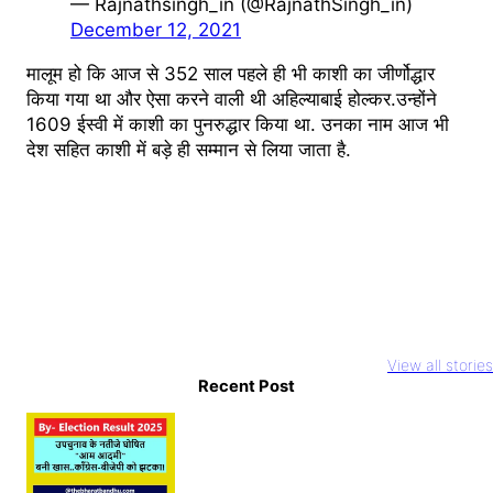
— Rajnathsingh_in (@RajnathSingh_in)
December 12, 2021
मालूम हो कि आज से 352 साल पहले ही भी काशी का जीर्णोद्धार
किया गया था और ऐसा करने वाली थी अहिल्याबाई होल्कर.उन्होंने
1609 ईस्वी में काशी का पुनरुद्धार किया था. उनका नाम आज भी
देश सहित काशी में बड़े ही सम्मान से लिया जाता है.
Youtuber
National Film
Rocky aur Ra
Abdullah
Awards 2023
ki prem kahan
View all stories
Pathan Case: इस
आलिया भट्ट और
Recent Post
Teaser Relea
तरह बनाते हैं वीडियो
अल्लू अर्जुन का दबदबा
Alia Bhatt का
तो सावधान
धमाल