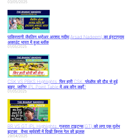
03/05/2025
पाकिस्तानी जैवलिन थ्रोअर अरशद नदीम(Arsad Nadeem) का इंस्टाग्राम
अकाउंट भारत में हुआ ब्लॉक
01/05/2025
CSK VS PBKS Highlights: फिर हारी CSK..प्लेऑफ की दौड़ से हुई
बाहर..जानिए IPL Point Table में अब कौन कहाँ?
01/05/2025
RR VS GT IPL Highlights: गुजरात टाइटन्स(GT) को लगा एक दुर्लभ
झटका.. वैभव सूर्यवंशी में दिखी क्रिस गेल की झलक
29/04/2025