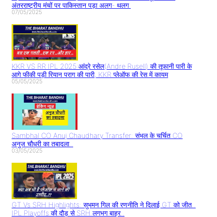
अंतरराष्ट्रीय मंचों पर पाकिस्तान पड़ा अलग- थलग
07/05/2025
KKR VS RR IPL 2025:आंद्रे रसेल(Andre Rusell) की तूफानी पारी के
आगे फीकी पड़ी रियान पराग की पारी, KKR प्लेऑफ की रेस में कायम
05/05/2025
Sambhal CO Anuj Chaudhary Transfer: संभल के चर्चित CO
अनुज चौधरी का तबादला..
03/05/2025
GT Vs SRH Highlights: सुभमन गिल की रणनीति ने दिलाई GT को जीत..
IPL Playoffs की दौड़ से SRH लगभग बाहर..