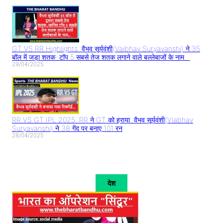
GT VS RR Highlights: वैभव सूर्यवंशी(Vaibhav Suryavanshi) ने 35
बॉल में जड़ा शतक..टॉप 5 सबसे तेज शतक लगाने वाले बल्लेबाजों के नाम..
29/04/2025
RR VS GT IPL 2025: RR ने GT को हराया..वैभव सूर्यवंशी(Viabhav
Suryavanshi) ने 38 गेंद पर बनाए 101 रन
28/04/2025
देश