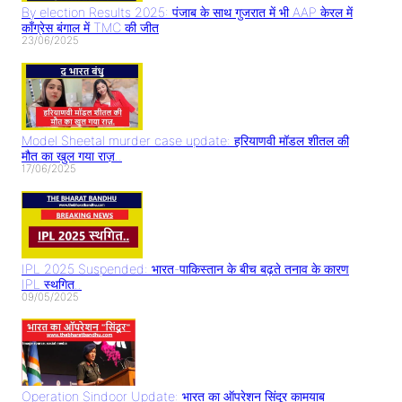
By election Results 2025: पंजाब के साथ गुजरात में भी AAP केरल में
काँग्रेस बंगाल में TMC की जीत
23/06/2025
Model Sheetal murder case update: हरियाणवी मॉडल शीतल की
मौत का खुल गया राज़..
17/06/2025
IPL 2025 Suspended: भारत-पाकिस्तान के बीच बढ़ते तनाव के कारण
IPL स्थगित..
09/05/2025
Operation Sindoor Update: भारत का ऑपरेशन सिंदूर कामयाब