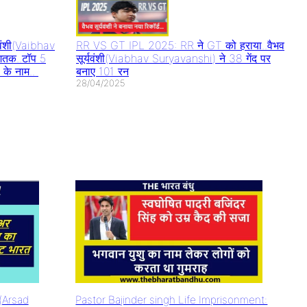
वंशी(Vaibhav
RR VS GT IPL 2025: RR ने GT को हराया..वैभव
शतक..टॉप 5
सूर्यवंशी(Viabhav Suryavanshi) ने 38 गेंद पर
 के नाम..
बनाए 101 रन
28/04/2025
म(Arsad
Pastor Bajinder singh Life Imprisonment: