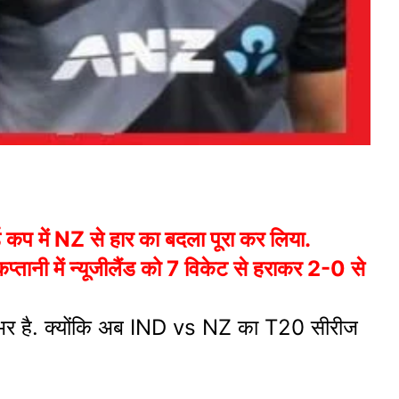
कप में NZ से हार का बदला पूरा कर लिया.
तानी में न्यूजीलैंड को 7 विकेट से हराकर 2-0 से
 भर है. क्योंकि अब IND vs NZ का T20 सीरीज