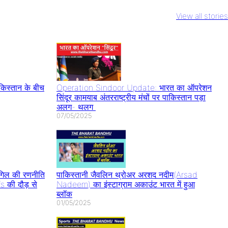
ody Daddy
Rs 2000 Note
IPL 2023 Virat
hid Kapoor
Circulation
Kohli का 6th
View all stories
र ख़त्म होने की
घबराएं नहीं जानिए
Century इस
पर बवाल
RBI ने क्या कहा
खिलाड़ी की बराबरी की
स्तान के बीच
Operation Sindoor Update: भारत का ऑपरेशन
सिंदूर कामयाब अंतरराष्ट्रीय मंचों पर पाकिस्तान पड़ा
अलग- थलग
07/05/2025
िल की रणनीति
पाकिस्तानी जैवलिन थ्रोअर अरशद नदीम(Arsad
s की दौड़ से
Nadeem) का इंस्टाग्राम अकाउंट भारत में हुआ
ब्लॉक
01/05/2025