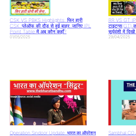
CSK VS PBKS Highlights: फिर हारी
RR VS GT IPL
CSK..प्लेऑफ की दौड़ से हुई बाहर..जानिए IPL
टाइटन्स(GT) क
Point Table में अब कौन कहाँ?
सूर्यवंशी में द
01/05/2025
29/04/2025
Operation Sindoor Update: भारत का ऑपरेशन
Sambhal CO A