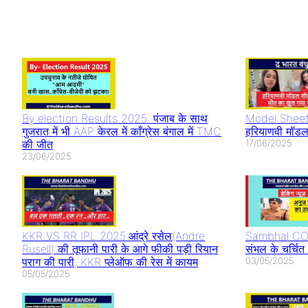
Youtuber
National Film
Rocky aur 
Abdullah
Awards 2023
ki prem ka
Pathan Case: इस
आलिया भट्ट और
Teaser Re
तरह बनाते हैं वीडियो
अल्लू अर्जुन का दबदबा
Alia Bhatt 
तो सावधान
धमाल
By election Results 2025: पंजाब के साथ
Model Sheet
गुजरात में भी AAP केरल में काँग्रेस बंगाल में TMC
हरियाणवी मॉडल
की जीत
17/06/2025
23/06/2025
KKR VS RR IPL 2025:आंद्रे रसेल(Andre
Sambhal CO 
Rusell) की तूफानी पारी के आगे फीकी पड़ी रियान
संभल के चर्चि
पराग की पारी, KKR प्लेऑफ की रेस में कायम
03/05/2025
05/05/2025