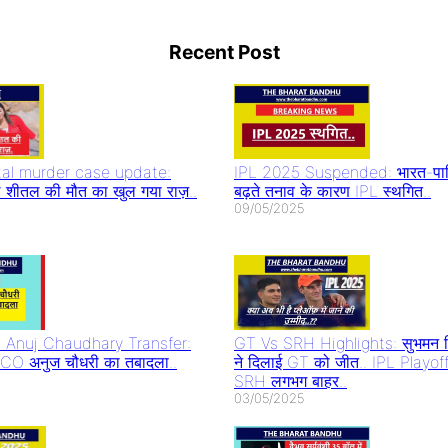
Rani
Alia Bhatt in
IIFA 2023
Blo
hani
Ramayan: आलिया
Salman Khan
Sha
Recent Post
lease
भट्ट सीता की भूमिका
सहित बॉलीवुड के
करिय
का
में आएंगी नज़र
सितारों का लगा
बात 
जमावड़ा
al murder case update:
IPL 2025 Suspended: भारत-पाकि
 शीतल की मौत का खुल गया राज़..
बढ़ते तनाव के कारण IPL स्थगित..
09/05/2025
Anuj Chaudhary Transfer:
GT Vs SRH Highlights: सुभमन ग
त CO अनुज चौधरी का तबादला..
ने दिलाई GT को जीत.. IPL Playoff
SRH लगभग बाहर..
03/05/2025