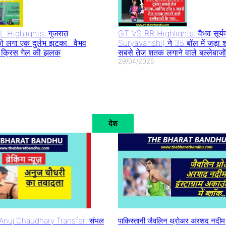
 Highlights: गुजरात
GT VS RR Highlights: वैभव सूर्य
ो लगा एक दुर्लभ झटका.. वैभव
Suryavanshi) ने 35 बॉल में जड़ा 
िखी क्रिस गेल की झलक
सबसे तेज शतक लगाने वाले बल्लेबाजों
29/04/2025
देश
nuj Chaudhary Transfer: संभल
पाकिस्तानी जैवलिन थ्रोअर अरशद नदी