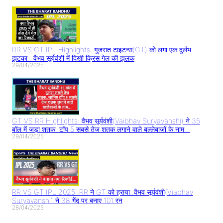
RR VS GT IPL Highlights: गुजरात टाइटन्स(GT) को लगा एक दुर्लभ
झटका.. वैभव सूर्यवंशी में दिखी क्रिस गेल की झलक
29/04/2025
GT VS RR Highlights: वैभव सूर्यवंशी(Vaibhav Suryavanshi) ने 35
बॉल में जड़ा शतक..टॉप 5 सबसे तेज शतक लगाने वाले बल्लेबाजों के नाम..
29/04/2025
RR VS GT IPL 2025: RR ने GT को हराया..वैभव सूर्यवंशी(Viabhav
Suryavanshi) ने 38 गेंद पर बनाए 101 रन
28/04/2025