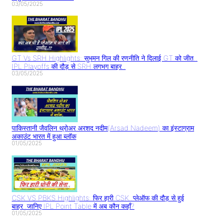
03/05/2025
GT Vs SRH Highlights: सुभमन गिल की रणनीति ने दिलाई GT को जीत..
IPL Playoffs की दौड़ से SRH लगभग बाहर..
03/05/2025
पाकिस्तानी जैवलिन थ्रोअर अरशद नदीम(Arsad Nadeem) का इंस्टाग्राम
अकाउंट भारत में हुआ ब्लॉक
01/05/2025
CSK VS PBKS Highlights: फिर हारी CSK..प्लेऑफ की दौड़ से हुई
बाहर..जानिए IPL Point Table में अब कौन कहाँ?
01/05/2025