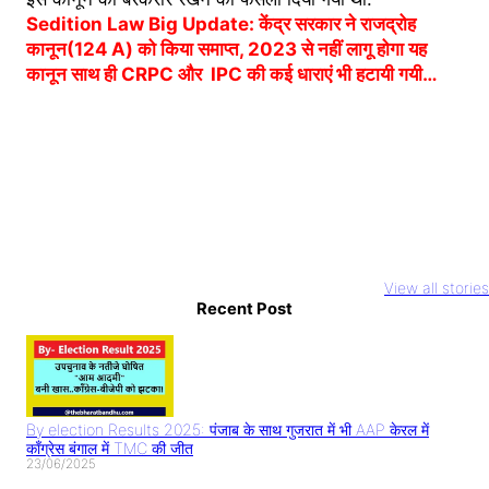
Sedition Law Big Update: केंद्र सरकार ने राजद्रोह
कानून(124 A) को किया समाप्त, 2023 से नहीं लागू होगा यह
कानून साथ ही CRPC और IPC की कई धाराएं भी हटायी गयी…
Youtuber
National Film
Rocky aur Ra
Abdullah
Awards 2023
ki prem kahan
View all stories
Pathan Case: इस
आलिया भट्ट और
Recent Post
Teaser Relea
तरह बनाते हैं वीडियो
अल्लू अर्जुन का दबदबा
Alia Bhatt का
तो सावधान
धमाल
By election Results 2025: पंजाब के साथ गुजरात में भी AAP केरल में
काँग्रेस बंगाल में TMC की जीत
23/06/2025