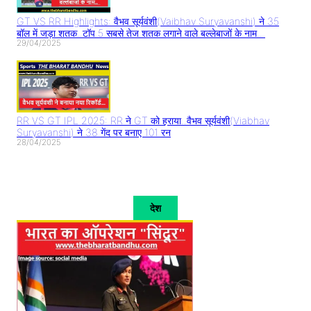
GT VS RR Highlights: वैभव सूर्यवंशी(Vaibhav Suryavanshi) ने 35
बॉल में जड़ा शतक..टॉप 5 सबसे तेज शतक लगाने वाले बल्लेबाजों के नाम..
29/04/2025
RR VS GT IPL 2025: RR ने GT को हराया..वैभव सूर्यवंशी(Viabhav
Suryavanshi) ने 38 गेंद पर बनाए 101 रन
28/04/2025
देश