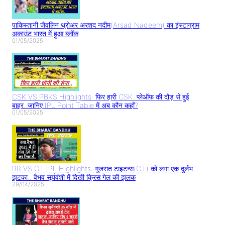
पाकिस्तानी जैवलिन थ्रोअर अरशद नदीम(Arsad Nadeem) का इंस्टाग्राम
अकाउंट भारत में हुआ ब्लॉक
01/05/2025
CSK VS PBKS Highlights: फिर हारी CSK..प्लेऑफ की दौड़ से हुई
बाहर..जानिए IPL Point Table में अब कौन कहाँ?
01/05/2025
RR VS GT IPL Highlights: गुजरात टाइटन्स(GT) को लगा एक दुर्लभ
झटका.. वैभव सूर्यवंशी में दिखी क्रिस गेल की झलक
29/04/2025