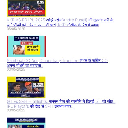
KKR VS RR IPL 2025:आंद्रे रसेल(Andre Rusell) की तूफानी पारी के
आगे फीकी पड़ी रियान पराग की पारी, KKR प्लेऑफ की रेस में कायम
05/05/2025
Sambhal CO Anuj Chaudhary Transfer: संभल के चर्चित CO
अनुज चौधरी का तबादला..
03/05/2025
GT Vs SRH Highlights: सुभमन गिल की रणनीति ने दिलाई GT को जीत..
IPL Playoffs की दौड़ से SRH लगभग बाहर..
03/05/2025