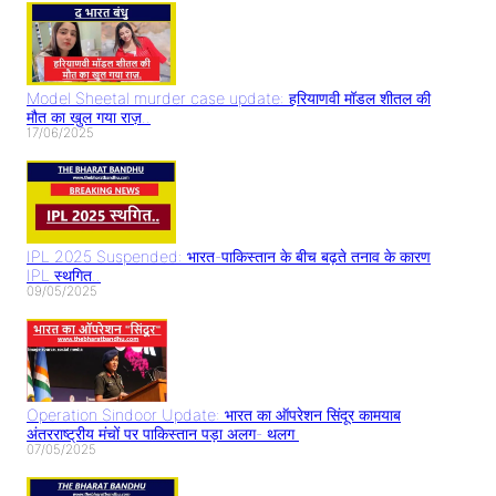
Model Sheetal murder case update: हरियाणवी मॉडल शीतल की
मौत का खुल गया राज़..
17/06/2025
IPL 2025 Suspended: भारत-पाकिस्तान के बीच बढ़ते तनाव के कारण
IPL स्थगित..
09/05/2025
Operation Sindoor Update: भारत का ऑपरेशन सिंदूर कामयाब
अंतरराष्ट्रीय मंचों पर पाकिस्तान पड़ा अलग- थलग
07/05/2025