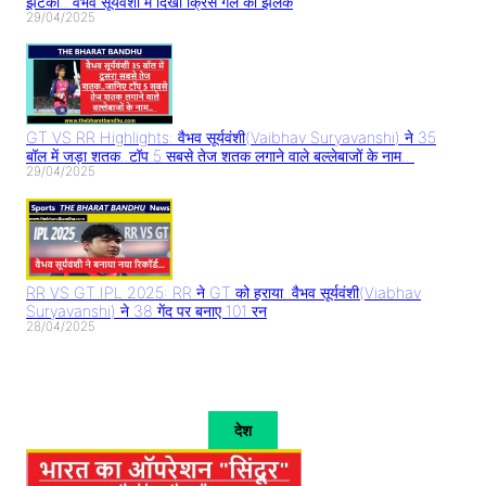
झटका.. वैभव सूर्यवंशी में दिखी क्रिस गेल की झलक
29/04/2025
GT VS RR Highlights: वैभव सूर्यवंशी(Vaibhav Suryavanshi) ने 35
बॉल में जड़ा शतक..टॉप 5 सबसे तेज शतक लगाने वाले बल्लेबाजों के नाम..
29/04/2025
RR VS GT IPL 2025: RR ने GT को हराया..वैभव सूर्यवंशी(Viabhav
Suryavanshi) ने 38 गेंद पर बनाए 101 रन
28/04/2025
देश