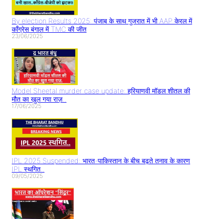
By election Results 2025: पंजाब के साथ गुजरात में भी AAP केरल में
काँग्रेस बंगाल में TMC की जीत
23/06/2025
Model Sheetal murder case update: हरियाणवी मॉडल शीतल की
मौत का खुल गया राज़..
17/06/2025
IPL 2025 Suspended: भारत-पाकिस्तान के बीच बढ़ते तनाव के कारण
IPL स्थगित..
09/05/2025