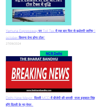
Yamuna Expressway पर Toll Tax में एक बार फिर से बढ़ोतरी जानिए 1
october कितना देना होगा टोल?
27/09/2024
NCR Delhi
Delhi New Mayor: दिल्ली MCD में बीजेपी की वापसी, राजा इकबाल सिंह
होंगे दिल्ली के नए मेयर..