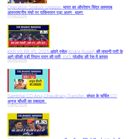
Operation Sindoor Update: भारत का ऑपरेशन सिंदूर कामयाब
अंतरराष्ट्रीय मंचों पर पाकिस्तान पड़ा अलग- थलग
07/05/2025
KKR VS RR IPL 2025:आंद्रे रसेल(Andre Rusell) की तूफानी पारी के
आगे फीकी पड़ी रियान पराग की पारी, KKR प्लेऑफ की रेस में कायम
05/05/2025
Sambhal CO Anuj Chaudhary Transfer: संभल के चर्चित CO
अनुज चौधरी का तबादला..
03/05/2025