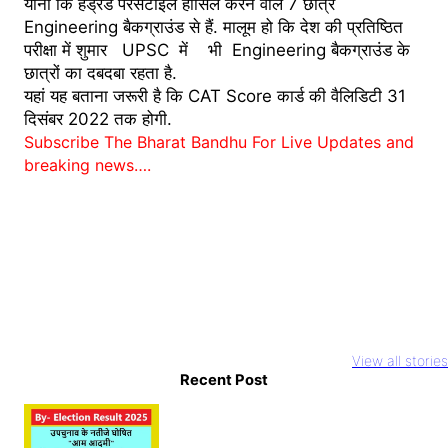
यानी कि हंड्रेड परसेंटाइल हासिल करने वाले 7 छात्र
Engineering बैकग्राउंड से हैं. मालूम हो कि देश की प्रतिष्ठित
परीक्षा में शुमार UPSC में भी Engineering बैकग्राउंड के
छात्रों का दबदबा रहता है.
यहां यह बताना जरूरी है कि CAT Score कार्ड की वैलिडिटी 31
दिसंबर 2022 तक होगी.
Subscribe The Bharat Bandhu For Live Updates and
breaking news….
Youtuber
National Film
Rocky aur Ra
Abdullah
Awards 2023
ki prem kahan
View all stories
Pathan Case: इस
आलिया भट्ट और
Recent Post
Teaser Relea
तरह बनाते हैं वीडियो
अल्लू अर्जुन का दबदबा
Alia Bhatt का
तो सावधान
धमाल