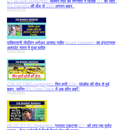
GT Vs SRH Highlights: सुभमन गिल की रणनीति ने दिलाई GT को जीत..
IPL Playoffs की दौड़ से SRH लगभग बाहर..
03/05/2025
पाकिस्तानी जैवलिन थ्रोअर अरशद नदीम(Arsad Nadeem) का इंस्टाग्राम
अकाउंट भारत में हुआ ब्लॉक
01/05/2025
CSK VS PBKS Highlights: फिर हारी CSK..प्लेऑफ की दौड़ से हुई
बाहर..जानिए IPL Point Table में अब कौन कहाँ?
01/05/2025
RR VS GT IPL Highlights: गुजरात टाइटन्स(GT) को लगा एक दुर्लभ