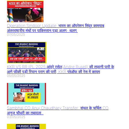
Operation Sindoor Update: भारत का ऑपरेशन सिंदूर कामयाब
अंतरराष्ट्रीय मंचों पर पाकिस्तान पड़ा अलग- थलग
07/05/2025
KKR VS RR IPL 2025:आंद्रे रसेल(Andre Rusell) की तूफानी पारी के
आगे फीकी पड़ी रियान पराग की पारी, KKR प्लेऑफ की रेस में कायम
05/05/2025
Sambhal CO Anuj Chaudhary Transfer: संभल के चर्चित CO
अनुज चौधरी का तबादला..
03/05/2025