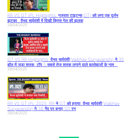
RR VS GT IPL Highlights: गुजरात टाइटन्स(GT) को लगा एक दुर्लभ
झटका.. वैभव सूर्यवंशी में दिखी क्रिस गेल की झलक
29/04/2025
GT VS RR Highlights: वैभव सूर्यवंशी(Vaibhav Suryavanshi) ने 35
बॉल में जड़ा शतक..टॉप 5 सबसे तेज शतक लगाने वाले बल्लेबाजों के नाम..
29/04/2025
RR VS GT IPL 2025: RR ने GT को हराया..वैभव सूर्यवंशी(Viabhav
Suryavanshi) ने 38 गेंद पर बनाए 101 रन
28/04/2025