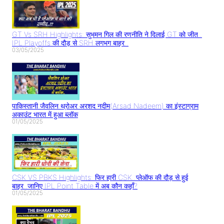
GT Vs SRH Highlights: सुभमन गिल की रणनीति ने दिलाई GT को जीत..
IPL Playoffs की दौड़ से SRH लगभग बाहर..
03/05/2025
पाकिस्तानी जैवलिन थ्रोअर अरशद नदीम(Arsad Nadeem) का इंस्टाग्राम
अकाउंट भारत में हुआ ब्लॉक
01/05/2025
CSK VS PBKS Highlights: फिर हारी CSK..प्लेऑफ की दौड़ से हुई
बाहर..जानिए IPL Point Table में अब कौन कहाँ?
01/05/2025