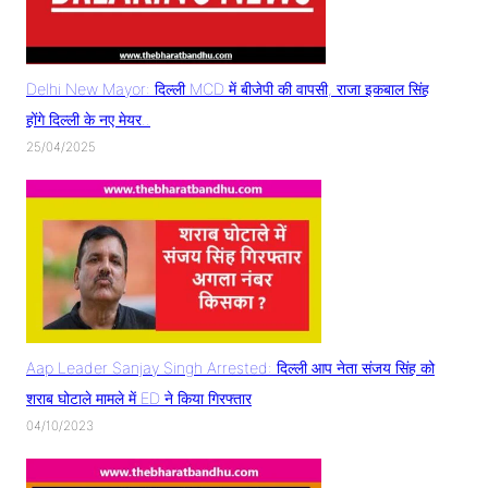
Delhi New Mayor: दिल्ली MCD में बीजेपी की वापसी, राजा इकबाल सिंह
होंगे दिल्ली के नए मेयर..
25/04/2025
Aap Leader Sanjay Singh Arrested: दिल्ली आप नेता संजय सिंह को
शराब घोटाले मामले में ED ने किया गिरफ्तार
04/10/2023