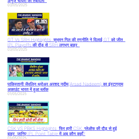
अनुज चौधरी का तबादला..
03/05/2025
GT Vs SRH Highlights: सुभमन गिल की रणनीति ने दिलाई GT को जीत..
IPL Playoffs की दौड़ से SRH लगभग बाहर..
03/05/2025
पाकिस्तानी जैवलिन थ्रोअर अरशद नदीम(Arsad Nadeem) का इंस्टाग्राम
अकाउंट भारत में हुआ ब्लॉक
01/05/2025
CSK VS PBKS Highlights: फिर हारी CSK..प्लेऑफ की दौड़ से हुई
बाहर..जानिए IPL Point Table में अब कौन कहाँ?
01/05/2025