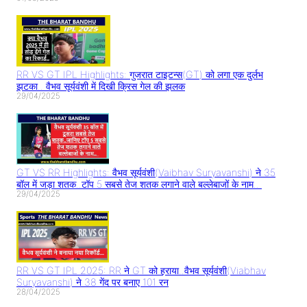
RR VS GT IPL Highlights: गुजरात टाइटन्स(GT) को लगा एक दुर्लभ
झटका.. वैभव सूर्यवंशी में दिखी क्रिस गेल की झलक
29/04/2025
GT VS RR Highlights: वैभव सूर्यवंशी(Vaibhav Suryavanshi) ने 35
बॉल में जड़ा शतक..टॉप 5 सबसे तेज शतक लगाने वाले बल्लेबाजों के नाम..
29/04/2025
RR VS GT IPL 2025: RR ने GT को हराया..वैभव सूर्यवंशी(Viabhav
Suryavanshi) ने 38 गेंद पर बनाए 101 रन
28/04/2025