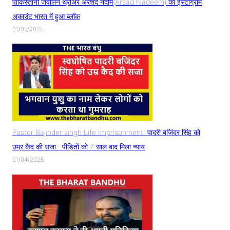
पाकिस्तानी जैवलिन थ्रोअर अरशद नदीम(Arsad Nadeem) का इंस्टाग्राम
अकाउंट भारत में हुआ ब्लॉक
01/05/2025
Pastor Bajinder singh Life Imprisonment: पादरी बजिंदर सिंह को
उम्र कैद की सजा.. पीड़ितों को 7 साल बाद मिला न्याय
01/04/2025