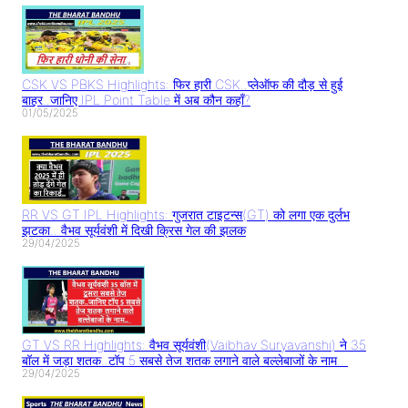
CSK VS PBKS Highlights: फिर हारी CSK..प्लेऑफ की दौड़ से हुई
बाहर..जानिए IPL Point Table में अब कौन कहाँ?
01/05/2025
RR VS GT IPL Highlights: गुजरात टाइटन्स(GT) को लगा एक दुर्लभ
झटका.. वैभव सूर्यवंशी में दिखी क्रिस गेल की झलक
29/04/2025
GT VS RR Highlights: वैभव सूर्यवंशी(Vaibhav Suryavanshi) ने 35
बॉल में जड़ा शतक..टॉप 5 सबसे तेज शतक लगाने वाले बल्लेबाजों के नाम..
29/04/2025