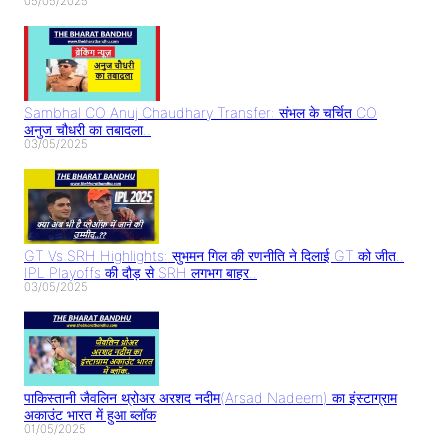
05/05/2025
Sambhal CO Anuj Chaudhary Transfer: संभल के चर्चित CO
अनुज चौधरी का तबादला..
03/05/2025
GT Vs SRH Highlights: सुभमन गिल की रणनीति ने दिलाई GT को जीत..
IPL Playoffs की दौड़ से SRH लगभग बाहर..
03/05/2025
पाकिस्तानी जैवलिन थ्रोअर अरशद नदीम(Arsad Nadeem) का इंस्टाग्राम
अकाउंट भारत में हुआ ब्लॉक
01/05/2025