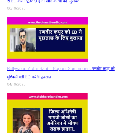
से ED करेगी पूछताछ हीना खान की भी बढ़ी मुसीबत
06/10/2023
Bollywood Actor Ranbir Kapoor Summoned: रणबीर कपूर की
मुश्किलें बढ़ी ED करेगी पूछताछ
04/10/2023