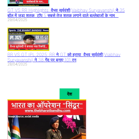
GT VS RR Highlights: वैभव सूर्यवंशी(Vaibhav Suryavanshi) ने 35
बॉल में जड़ा शतक..टॉप 5 सबसे तेज शतक लगाने वाले बल्लेबाजों के नाम..
29/04/2025
RR VS GT IPL 2025: RR ने GT को हराया..वैभव सूर्यवंशी(Viabhav
Suryavanshi) ने 38 गेंद पर बनाए 101 रन
28/04/2025
देश