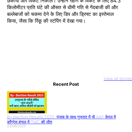
छकाया और विकेट निकाले। उन्होंने रहाणे के विकेट के लिए 84.3
किलोमीटर प्रति घंटे की औसत से धीमी गति से गेंदबाजी की और
बल्लेबाजों को चकमा देने के लिए डिप और ड्रिफ्ट का इस्तेमाल
किया, जैसा कि रिंकू की स्टंपिंग में देखा गया।
Youtuber
National Film
Rocky aur Ra
Abdullah
Awards 2023
ki prem kahan
View all stories
Pathan Case: इस
आलिया भट्ट और
Recent Post
Teaser Relea
तरह बनाते हैं वीडियो
अल्लू अर्जुन का दबदबा
Alia Bhatt का
तो सावधान
धमाल
By election Results 2025: पंजाब के साथ गुजरात में भी AAP केरल में
काँग्रेस बंगाल में TMC की जीत
23/06/2025