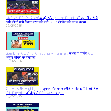
KKR VS RR IPL 2025:आंद्रे रसेल(Andre Rusell) की तूफानी पारी के
आगे फीकी पड़ी रियान पराग की पारी, KKR प्लेऑफ की रेस में कायम
05/05/2025
Sambhal CO Anuj Chaudhary Transfer: संभल के चर्चित CO
अनुज चौधरी का तबादला..
03/05/2025
GT Vs SRH Highlights: सुभमन गिल की रणनीति ने दिलाई GT को जीत..
IPL Playoffs की दौड़ से SRH लगभग बाहर..
03/05/2025