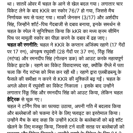
था। सातवें ओवर में चहल के आने से खेल बदल गया। लगातार चार
विकेट लेने के बाद KKR का स्कोर 76/7 हो गया, जिससे मैच
निर्णायक रूप से पलट गया। मार्को जेनसन (3/17) और अर्शदीप
सिंह, जिन्होंने शॉर्ट-पिच गेंदबाजी से दबाव बनाया, इनके समर्थन से
चहल के स्पेल ने सुनिश्चित किया कि kKR का मध्य क्रम सीमिंग
पिच पर मामूली स्कोर का पीछा करने के दबाव में ढह जाए।
चहल की रणनीति:
चहल ने KKR के कप्तान अजिंक्य रहाणे (17 गेंदों
पर 17 रन), अंगकृष रघुवंशी (28 गेंदों पर 37 रन), रिंकू सिंह
(स्टंप्ड) और रमनदीप सिंह (गोल्डन डक) को आउट करके महत्वपूर्ण
विकेट झटके। रहाणे का विकेट विवादास्पद रहा, क्योंकि रीप्ले में पता
चला कि गेंद स्टंप्स को मिस कर रही थी। रहाणे द्वारा एलबीडब्ल्यू के
फैसले की समीक्षा न करने से KKR की मुश्किलें बढ़ गईं। चहल के
अगले ओवर में रघुवंशी का विकेट निकाला । इसके बाद उन्होंने
लगातार रिंकू सिंह और रमनदीप सिंह को आउट किया, लेकिन चहल
हैट्रिक
से चूक गए।
चहल ने टर्निंग पिच का फायदा उठाया, अपनी गति में बदलाव किया
और बल्लेबाजों को चकमा देने के लिए फ्लाइट का इस्तेमाल किया।
उन्होंने मैच के बाद कहा कि उन्होंने KKR के बल्लेबाजों को बड़े शॉट
खेलने के लिए मजबूर किया, जिससे टर्न वाली सतह पर बल्लेबाज़ों को