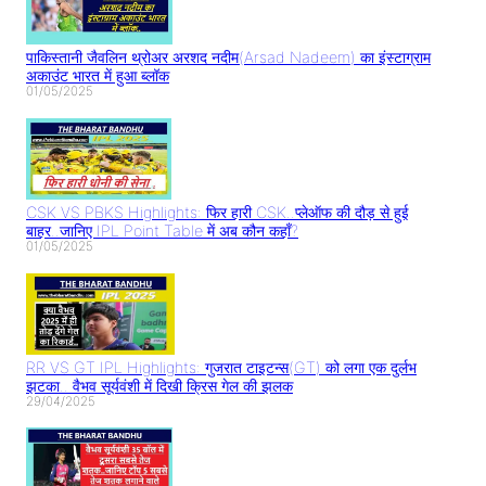
पाकिस्तानी जैवलिन थ्रोअर अरशद नदीम(Arsad Nadeem) का इंस्टाग्राम
अकाउंट भारत में हुआ ब्लॉक
01/05/2025
CSK VS PBKS Highlights: फिर हारी CSK..प्लेऑफ की दौड़ से हुई
बाहर..जानिए IPL Point Table में अब कौन कहाँ?
01/05/2025
RR VS GT IPL Highlights: गुजरात टाइटन्स(GT) को लगा एक दुर्लभ
झटका.. वैभव सूर्यवंशी में दिखी क्रिस गेल की झलक
29/04/2025