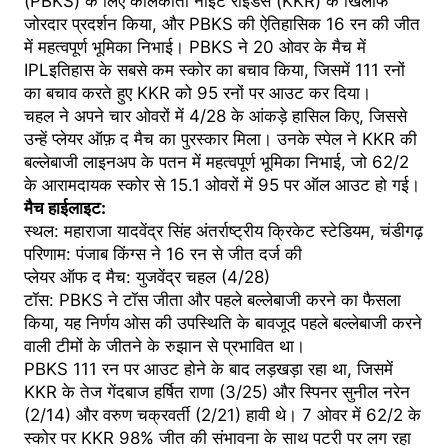
(PBKS) के लिए कोलकाता नाइट राइडर्स (KKR) के खिलाफ
जोरदार प्रदर्शन किया, और PBKS की ऐतिहासिक 16 रन की जीत
में महत्वपूर्ण भूमिका निभाई। PBKS ने 20 ओवर के मैच में
IPLइतिहास के सबसे कम स्कोर का बचाव किया, जिसमें 111 रनों
का बचाव करते हुए KKR को 95 रनों पर आउट कर दिया।
चहल ने अपने चार ओवरों में 4/28 के आंकड़े हासिल किए, जिससे
उन्हें प्लेयर ऑफ़ द मैच का पुरस्कार मिला। उनके स्पेल ने KKR की
बल्लेबाजी लाइनअप के पतन में महत्वपूर्ण भूमिका निभाई, जो 62/2
के आरामदायक स्कोर से 15.1 ओवरों में 95 पर ऑल आउट हो गई।
मैच हाईलाइट:
स्थल: महाराजा यादवेंद्र सिंह अंतर्राष्ट्रीय क्रिकेट स्टेडियम, चंडीगढ़
परिणाम: पंजाब किंग्स ने 16 रन से जीत दर्ज की
प्लेयर ऑफ द मैच: युजवेंद्र चहल (4/28)
टॉस: PBKS ने टॉस जीता और पहले बल्लेबाजी करने का फैसला
किया, यह निर्णय ओस की उपस्थिति के बावजूद पहले बल्लेबाजी करने
वाली टीमों के जीतने के रुझान से प्रभावित था।
PBKS 111 रन पर आउट होने के बाद लड़खड़ा रहा था, जिसमें
KKR के तेज गेंदबाज हर्षित राणा (3/25) और स्पिनर सुनील नरेन
(2/14) और वरुण चक्रवर्ती (2/21) हावी थे। 7 ओवर में 62/2 के
स्कोर पर KKR 98% जीत की संभावना के साथ पटरी पर लग रहा