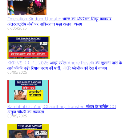
Operation Sindoor Update: भारत का ऑपरेशन सिंदूर कामयाब
अंतरराष्ट्रीय मंचों पर पाकिस्तान पड़ा अलग- थलग
07/05/2025
KKR VS RR IPL 2025:आंद्रे रसेल(Andre Rusell) की तूफानी पारी के
आगे फीकी पड़ी रियान पराग की पारी, KKR प्लेऑफ की रेस में कायम
05/05/2025
Sambhal CO Anuj Chaudhary Transfer: संभल के चर्चित CO
अनुज चौधरी का तबादला..
03/05/2025