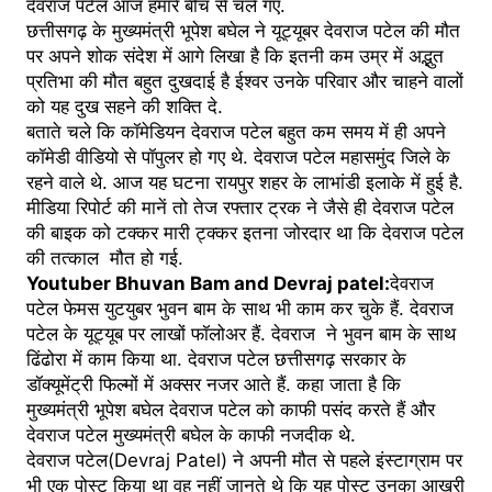
देवराज पटेल आज हमारे बीच से चले गए.
छत्तीसगढ़ के मुख्यमंत्री भूपेश बघेल ने यूट्यूबर देवराज पटेल की मौत
पर अपने शोक संदेश में आगे लिखा है कि इतनी कम उम्र में अद्भुत
प्रतिभा की मौत बहुत दुखदाई है ईश्वर उनके परिवार और चाहने वालों
को यह दुख सहने की शक्ति दे.
बताते चले कि कॉमेडियन देवराज पटेल बहुत कम समय में ही अपने
कॉमेडी वीडियो से पॉपुलर हो गए थे. देवराज पटेल महासमुंद जिले के
रहने वाले थे. आज यह घटना रायपुर शहर के लाभांडी इलाके में हुई है.
मीडिया रिपोर्ट की मानें तो तेज रफ्तार ट्रक ने जैसे ही देवराज पटेल
की बाइक को टक्कर मारी ट्क्कर इतना जोरदार था कि देवराज पटेल
की तत्काल मौत हो गई.
Youtuber Bhuvan Bam and Devraj patel:
देवराज
पटेल फेमस युटयुबर भुवन बाम के साथ भी काम कर चुके हैं. देवराज
पटेल के यूट्यूब पर लाखों फॉलोअर हैं. देवराज ने भुवन बाम के साथ
ढिंढोरा में काम किया था. देवराज पटेल छत्तीसगढ़ सरकार के
डॉक्यूमेंट्री फिल्मों में अक्सर नजर आते हैं. कहा जाता है कि
मुख्यमंत्री भूपेश बघेल देवराज पटेल को काफी पसंद करते हैं और
देवराज पटेल मुख्यमंत्री बघेल के काफी नजदीक थे.
देवराज पटेल(Devraj Patel) ने अपनी मौत से पहले इंस्टाग्राम पर
भी एक पोस्ट किया था वह नहीं जानते थे कि यह पोस्ट उनका आखरी