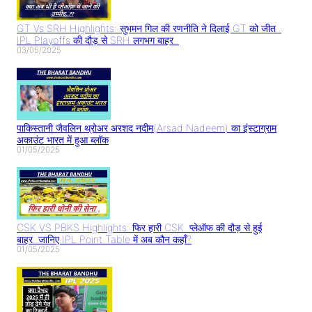
GT Vs SRH Highlights: सुभमन गिल की रणनीति ने दिलाई GT को जीत..
IPL Playoffs की दौड़ से SRH लगभग बाहर..
03/05/2025
पाकिस्तानी जैवलिन थ्रोअर अरशद नदीम(Arsad Nadeem) का इंस्टाग्राम
अकाउंट भारत में हुआ ब्लॉक
01/05/2025
CSK VS PBKS Highlights: फिर हारी CSK..प्लेऑफ की दौड़ से हुई
बाहर..जानिए IPL Point Table में अब कौन कहाँ?
01/05/2025