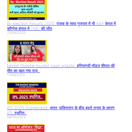
By election Results 2025: पंजाब के साथ गुजरात में भी AAP केरल में
काँग्रेस बंगाल में TMC की जीत
23/06/2025
Model Sheetal murder case update: हरियाणवी मॉडल शीतल की
मौत का खुल गया राज़..
17/06/2025
IPL 2025 Suspended: भारत-पाकिस्तान के बीच बढ़ते तनाव के कारण
IPL स्थगित..
09/05/2025