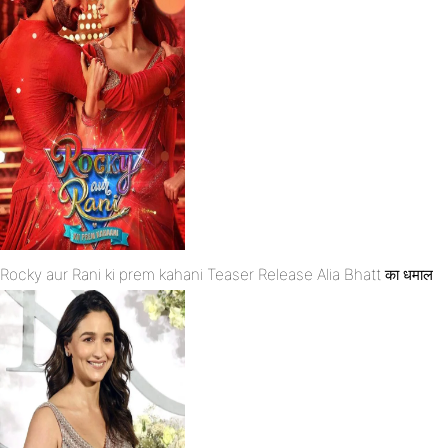
Rocky aur Rani ki prem kahani Teaser Release Alia Bhatt का धमाल