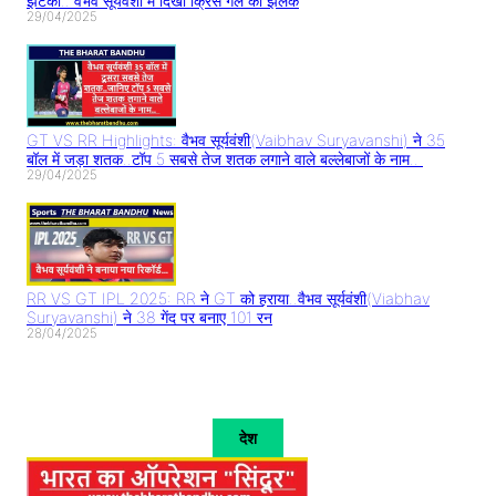
झटका.. वैभव सूर्यवंशी में दिखी क्रिस गेल की झलक
29/04/2025
GT VS RR Highlights: वैभव सूर्यवंशी(Vaibhav Suryavanshi) ने 35
बॉल में जड़ा शतक..टॉप 5 सबसे तेज शतक लगाने वाले बल्लेबाजों के नाम..
29/04/2025
RR VS GT IPL 2025: RR ने GT को हराया..वैभव सूर्यवंशी(Viabhav
Suryavanshi) ने 38 गेंद पर बनाए 101 रन
28/04/2025
देश