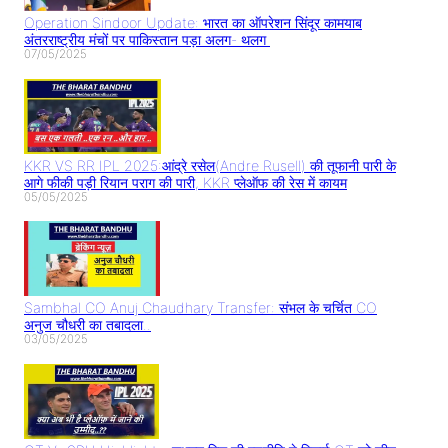
Operation Sindoor Update: भारत का ऑपरेशन सिंदूर कामयाब
अंतरराष्ट्रीय मंचों पर पाकिस्तान पड़ा अलग- थलग
07/05/2025
KKR VS RR IPL 2025:आंद्रे रसेल(Andre Rusell) की तूफानी पारी के
आगे फीकी पड़ी रियान पराग की पारी, KKR प्लेऑफ की रेस में कायम
05/05/2025
Sambhal CO Anuj Chaudhary Transfer: संभल के चर्चित CO
अनुज चौधरी का तबादला..
03/05/2025