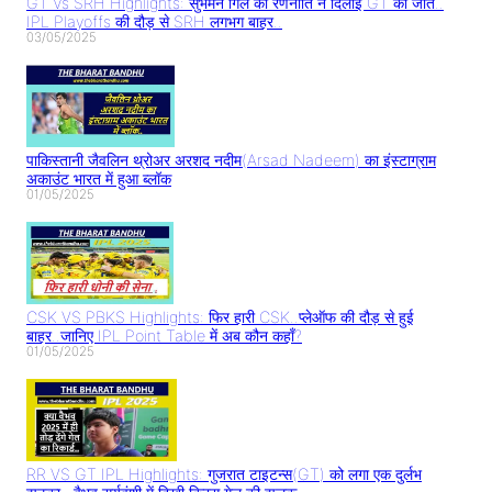
GT Vs SRH Highlights: सुभमन गिल की रणनीति ने दिलाई GT को जीत..
IPL Playoffs की दौड़ से SRH लगभग बाहर..
03/05/2025
पाकिस्तानी जैवलिन थ्रोअर अरशद नदीम(Arsad Nadeem) का इंस्टाग्राम
अकाउंट भारत में हुआ ब्लॉक
01/05/2025
CSK VS PBKS Highlights: फिर हारी CSK..प्लेऑफ की दौड़ से हुई
बाहर..जानिए IPL Point Table में अब कौन कहाँ?
01/05/2025
RR VS GT IPL Highlights: गुजरात टाइटन्स(GT) को लगा एक दुर्लभ