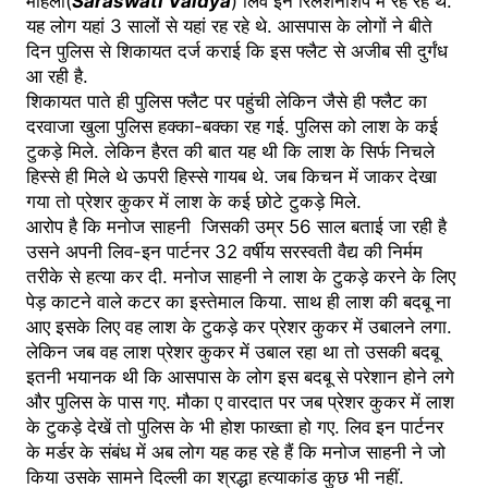
महिला(
Saraswati Vaidya
) लिव इन रिलेशनशिप में रह रहे थे.
यह लोग यहां 3 सालों से यहां रह रहे थे. आसपास के लोगों ने बीते
दिन पुलिस से शिकायत दर्ज कराई कि इस फ्लैट से अजीब सी दुर्गंध
आ रही है.
शिकायत पाते ही पुलिस फ्लैट पर पहुंची लेकिन जैसे ही फ्लैट का
दरवाजा खुला पुलिस हक्का-बक्का रह गई. पुलिस को लाश के कई
टुकड़े मिले. लेकिन हैरत की बात यह थी कि लाश के सिर्फ निचले
हिस्से ही मिले थे ऊपरी हिस्से गायब थे. जब किचन में जाकर देखा
गया तो प्रेशर कुकर में लाश के कई छोटे टुकड़े मिले.
आरोप है कि मनोज साहनी जिसकी उम्र 56 साल बताई जा रही है
उसने अपनी लिव-इन पार्टनर 32 वर्षीय सरस्वती वैद्य की निर्मम
तरीके से हत्या कर दी. मनोज साहनी ने लाश के टुकड़े करने के लिए
पेड़ काटने वाले कटर का इस्तेमाल किया. साथ ही लाश की बदबू ना
आए इसके लिए वह लाश के टुकड़े कर प्रेशर कुकर में उबालने लगा.
लेकिन जब वह लाश प्रेशर कुकर में उबाल रहा था तो उसकी बदबू
इतनी भयानक थी कि आसपास के लोग इस बदबू से परेशान होने लगे
और पुलिस के पास गए. मौका ए वारदात पर जब प्रेशर कुकर में लाश
के टुकड़े देखें तो पुलिस के भी होश फाख्ता हो गए. लिव इन पार्टनर
के मर्डर के संबंध में अब लोग यह कह रहे हैं कि मनोज साहनी ने जो
किया उसके सामने दिल्ली का श्रद्धा हत्याकांड कुछ भी नहीं.