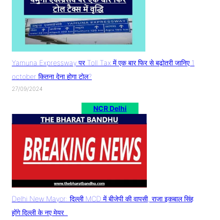
Yamuna Expressway पर Toll Tax में एक बार फिर से बढ़ोतरी जानिए 1
october कितना देना होगा टोल?
27/09/2024
NCR Delhi
Delhi New Mayor: दिल्ली MCD में बीजेपी की वापसी, राजा इकबाल सिंह
होंगे दिल्ली के नए मेयर..