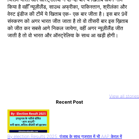
किया है वहीँ न्यूज़ीलैंड, साउथ अफ्रीका, पाकिस्तान, श्रीलंका और
वेस्ट इंडीज की टीमें ये खिताब एक- एक बार जीता है। इस बार 9वें
संस्करण को अगर भारत जीत जाता है तो वो तीसरी बार इस ख़िताब
को जीत कर सबसे आगे निकल जायेगा, वहीं अगर न्यूज़ीलैंड जीत
जाती है तो वो भारत और ऑस्ट्रेलिया के साथ आ खड़ी होगी।
Youtuber
National Film
Rocky aur Ra
Abdullah
Awards 2023
ki prem kahan
View all stories
Pathan Case: इस
आलिया भट्ट और
Recent Post
Teaser Relea
तरह बनाते हैं वीडियो
अल्लू अर्जुन का दबदबा
Alia Bhatt का
तो सावधान
धमाल
By election Results 2025: पंजाब के साथ गुजरात में भी AAP केरल में