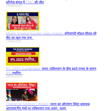
काँग्रेस बंगाल में TMC की जीत
23/06/2025
Model Sheetal murder case update: हरियाणवी मॉडल शीतल की
मौत का खुल गया राज़..
17/06/2025
IPL 2025 Suspended: भारत-पाकिस्तान के बीच बढ़ते तनाव के कारण
IPL स्थगित..
09/05/2025
Operation Sindoor Update: भारत का ऑपरेशन सिंदूर कामयाब
अंतरराष्ट्रीय मंचों पर पाकिस्तान पड़ा अलग- थलग