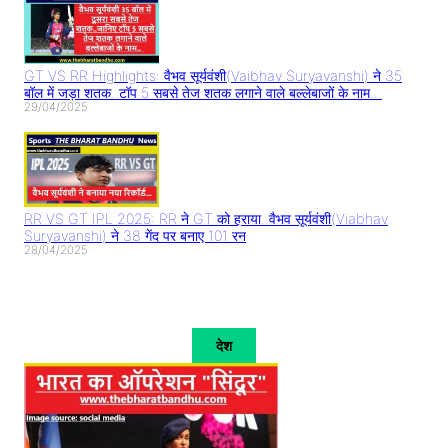
GT VS RR Highlights: वैभव सूर्यवंशी(Vaibhav Suryavanshi) ने 35
बॉल में जड़ा शतक..टॉप 5 सबसे तेज शतक लगाने वाले बल्लेबाजों के नाम..
29/04/2025
RR VS GT IPL 2025: RR ने GT को हराया..वैभव सूर्यवंशी(Viabhav
Suryavanshi) ने 38 गेंद पर बनाए 101 रन
28/04/2025
देश