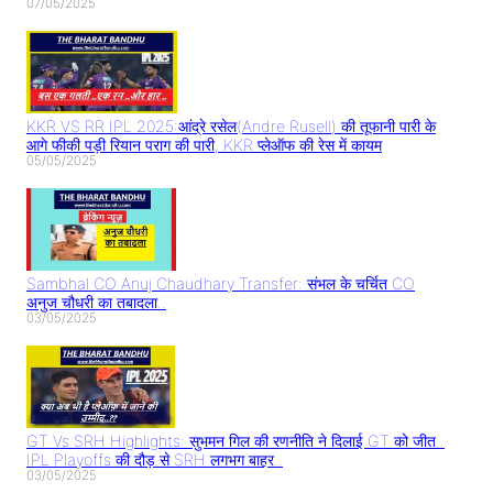
07/05/2025
KKR VS RR IPL 2025:आंद्रे रसेल(Andre Rusell) की तूफानी पारी के
आगे फीकी पड़ी रियान पराग की पारी, KKR प्लेऑफ की रेस में कायम
05/05/2025
Sambhal CO Anuj Chaudhary Transfer: संभल के चर्चित CO
अनुज चौधरी का तबादला..
03/05/2025
GT Vs SRH Highlights: सुभमन गिल की रणनीति ने दिलाई GT को जीत..
IPL Playoffs की दौड़ से SRH लगभग बाहर..
03/05/2025