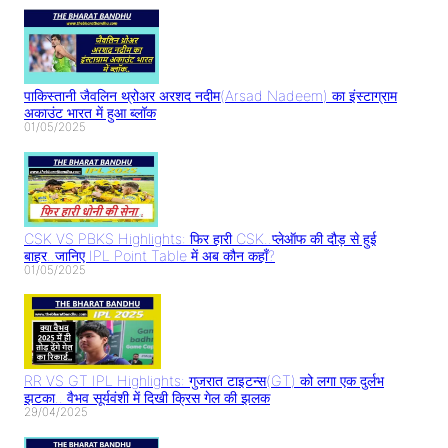
पाकिस्तानी जैवलिन थ्रोअर अरशद नदीम(Arsad Nadeem) का इंस्टाग्राम
अकाउंट भारत में हुआ ब्लॉक
01/05/2025
CSK VS PBKS Highlights: फिर हारी CSK..प्लेऑफ की दौड़ से हुई
बाहर..जानिए IPL Point Table में अब कौन कहाँ?
01/05/2025
RR VS GT IPL Highlights: गुजरात टाइटन्स(GT) को लगा एक दुर्लभ
झटका.. वैभव सूर्यवंशी में दिखी क्रिस गेल की झलक
29/04/2025