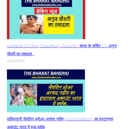
Sambhal CO Anuj Chaudhary Transfer: संभल के चर्चित CO अनुज
चौधरी का तबादला..
03/05/2025
पाकिस्तानी जैवलिन थ्रोअर अरशद नदीम(Arsad Nadeem) का इंस्टाग्राम
अकाउंट भारत में हुआ ब्लॉक