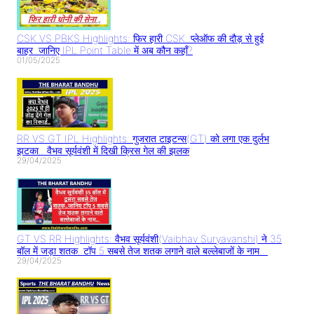
CSK VS PBKS Highlights: फिर हारी CSK..प्लेऑफ की दौड़ से हुई
बाहर..जानिए IPL Point Table में अब कौन कहाँ?
01/05/2025
RR VS GT IPL Highlights: गुजरात टाइटन्स(GT) को लगा एक दुर्लभ
झटका.. वैभव सूर्यवंशी में दिखी क्रिस गेल की झलक
29/04/2025
GT VS RR Highlights: वैभव सूर्यवंशी(Vaibhav Suryavanshi) ने 35
बॉल में जड़ा शतक..टॉप 5 सबसे तेज शतक लगाने वाले बल्लेबाजों के नाम..
29/04/2025