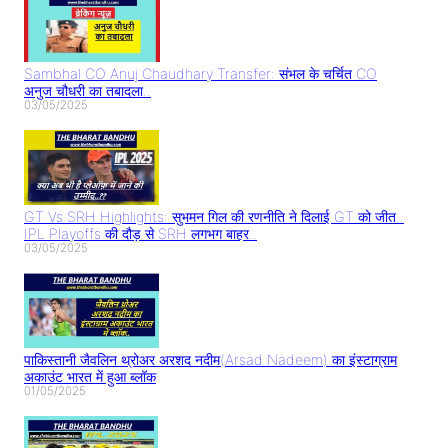
Sambhal CO Anuj Chaudhary Transfer: संभल के चर्चित CO
अनुज चौधरी का तबादला..
03/05/2025
GT Vs SRH Highlights: सुभमन गिल की रणनीति ने दिलाई GT को जीत..
IPL Playoffs की दौड़ से SRH लगभग बाहर..
03/05/2025
पाकिस्तानी जैवलिन थ्रोअर अरशद नदीम(Arsad Nadeem) का इंस्टाग्राम
अकाउंट भारत में हुआ ब्लॉक
01/05/2025